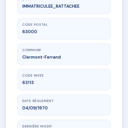
IMMATRICULEE_RATTACHEE
www.vme.plus/AC6484109
LE MARLY
4B r rameau
63000 Clermont-Ferrand
CODE POSTAL
63000
COMMUNE
Clermont-Ferrand
CODE INSEE
63113
DATE RÈGLEMENT
04/09/1970
DERNIÈRE MODIF.