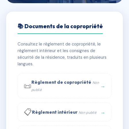
🇫🇷 RFRAC6484109
LE MARLY
📚 Documents de la copropriété
📍 4B r rameau 63000 Clermont-Ferrand
Consultez le règlement de copropriété, le
✓ Immatriculée
🏠 20 lots
🏗 1 bâtiment(s)
règlement intérieur et les consignes de
sécurité de la résidence, traduits en plusieurs
langues.
📞 Contacter Syndic Digital
💬 WhatsApp
✉ Email
Règlement de copropriété
Non
📜
→
publié
📋
→
Règlement intérieur
Non publié