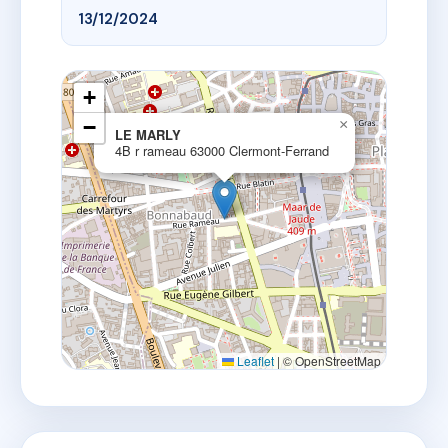
13/12/2024
+
−
×
LE MARLY
4B r rameau 63000 Clermont-Ferrand
Leaflet
|
© OpenStreetMap