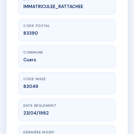
IMMATRICULEE_RATTACHEE
www.vme.plus/AC6484281
3 AVENUE MARECHAL JOFFRE
3 av marechal joffre
83390 Cuers
CODE POSTAL
83390
COMMUNE
Cuers
CODE INSEE
83049
DATE RÈGLEMENT
23/04/1982
DERNIÈRE MODIF.