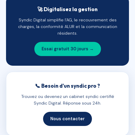
🚀 Digitalisez la gestion
Syndic Digital simplifie l'AG, le recouvrement des
charges, la conformité ALUR et la communication
résidents.
Essai gratuit 30 jours →
📞 Besoin d'un syndic pro ?
Trouvez ou devenez un cabinet syndic certifié
Syndic Digital. Réponse sous 24h.
Nous contacter