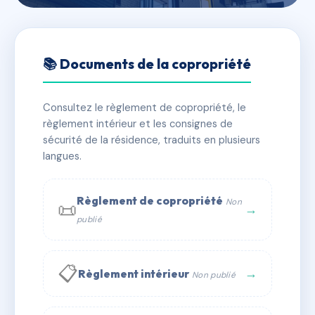
🇫🇷 RFRAC6484281
3 AVENUE MARECHAL
📚 Documents de la copropriété
JOFFRE
Consultez le règlement de copropriété, le
📍 3 av marechal joffre 83390 Cuers
règlement intérieur et les consignes de
✓ Immatriculée
🏠 15 lots
🏗 1 bâtiment(s)
sécurité de la résidence, traduits en plusieurs
langues.
📞 Contacter Syndic Digital
💬 WhatsApp
Règlement de copropriété
Non
📜
✉ Email
→
publié
📋
→
Règlement intérieur
Non publié