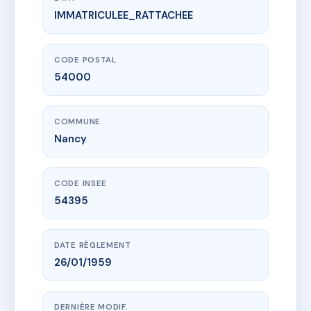
IMMATRICULEE_RATTACHEE
www.vme.plus/AC6485684
LA NOUVELLE RESIDENCE
207 av de la liberation
54000 Nancy
CODE POSTAL
54000
COMMUNE
Nancy
CODE INSEE
54395
DATE RÈGLEMENT
26/01/1959
DERNIÈRE MODIF.