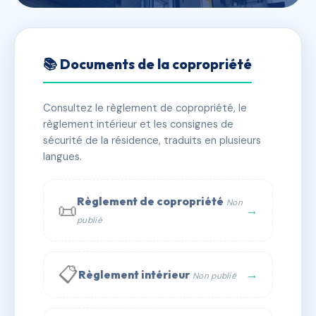
🇫🇷 RFRAC6485684
LA NOUVELLE RESIDENCE
📚 Documents de la copropriété
📍 207 av de la liberation 54000 Nancy
Consultez le règlement de copropriété, le
✓ Immatriculée
🏠 110 lots
🏗 1 bâtiment(s)
règlement intérieur et les consignes de
sécurité de la résidence, traduits en plusieurs
langues.
📞 Contacter Syndic Digital
💬 WhatsApp
✉ Email
Règlement de copropriété
Non
📜
→
publié
📋
→
Règlement intérieur
Non publié