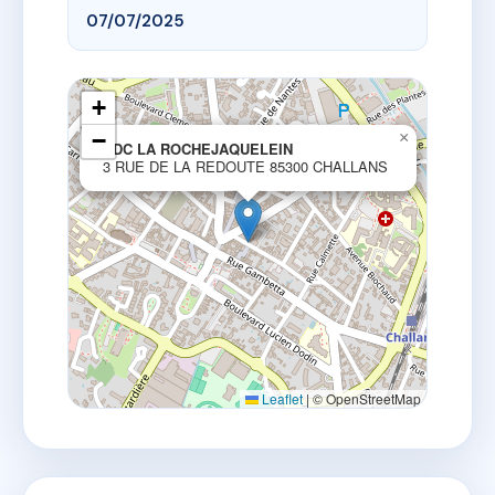
07/07/2025
+
−
×
SDC LA ROCHEJAQUELEIN
3 RUE DE LA REDOUTE 85300 CHALLANS
Leaflet
|
© OpenStreetMap