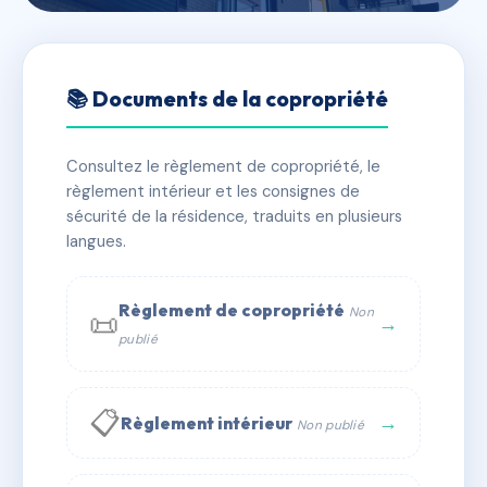
🇫🇷 RFRAC6485841
SDC LA ROCHEJAQUELEIN
📚 Documents de la copropriété
📍 3 RUE DE LA REDOUTE 85300 CHALLANS
Consultez le règlement de copropriété, le
✓ Immatriculée
🏠 109 lots
🏗 1 bâtiment(s)
règlement intérieur et les consignes de
sécurité de la résidence, traduits en plusieurs
langues.
📞 Contacter Syndic Digital
💬 WhatsApp
✉ Email
Règlement de copropriété
Non
📜
→
publié
📋
→
Règlement intérieur
Non publié