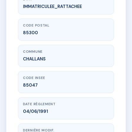
IMMATRICULEE_RATTACHEE
www.vme.plus/AC6485841
SDC LA ROCHEJAQUELEIN
3 Rue de la redoute
85300 CHALLANS
CODE POSTAL
85300
COMMUNE
CHALLANS
CODE INSEE
85047
DATE RÈGLEMENT
04/06/1991
DERNIÈRE MODIF.