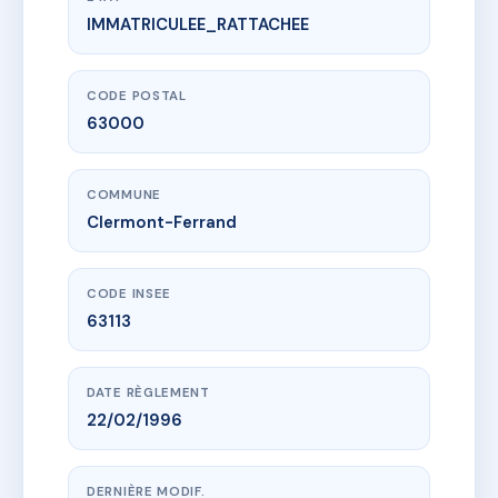
IMMATRICULEE_RATTACHEE
www.vme.plus/AC6486427
VILLA JULIEN
48 r eugene gilbert
63000 Clermont-Ferrand
CODE POSTAL
63000
COMMUNE
Clermont-Ferrand
CODE INSEE
63113
DATE RÈGLEMENT
22/02/1996
DERNIÈRE MODIF.