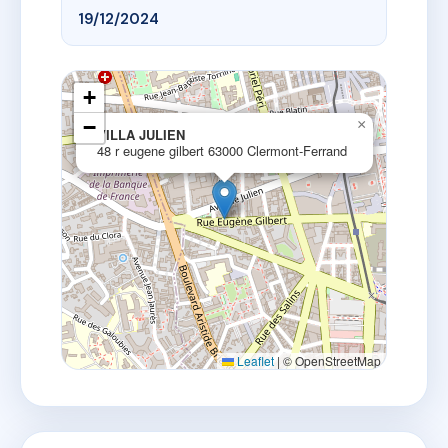
19/12/2024
+
−
×
VILLA JULIEN
48 r eugene gilbert 63000 Clermont-Ferrand
Leaflet
|
© OpenStreetMap