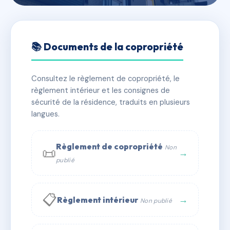
🇫🇷 RFRAC6486427
VILLA JULIEN
📚 Documents de la copropriété
📍 48 r eugene gilbert 63000 Clermont-Ferrand
Consultez le règlement de copropriété, le
✓ Immatriculée
🏠 48 lots
🏗 1 bâtiment(s)
règlement intérieur et les consignes de
sécurité de la résidence, traduits en plusieurs
langues.
📞 Contacter Syndic Digital
💬 WhatsApp
✉ Email
Règlement de copropriété
Non
📜
→
publié
📋
→
Règlement intérieur
Non publié