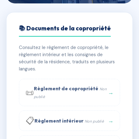
🇫🇷 RFRAC6486757
78 PERRIN SOLLIERS
📚 Documents de la copropriété
📍 78 r perrin solliers 13006 Marseille
Consultez le règlement de copropriété, le
✓ Immatriculée
🏠 7 lots
🏗 1 bâtiment(s)
règlement intérieur et les consignes de
sécurité de la résidence, traduits en plusieurs
langues.
📞 Contacter Syndic Digital
💬 WhatsApp
✉ Email
Règlement de copropriété
Non
📜
→
publié
📋
→
Règlement intérieur
Non publié