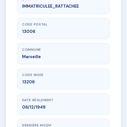
IMMATRICULEE_RATTACHEE
www.vme.plus/AC6486757
78 PERRIN SOLLIERS
78 Rue perrin solliers
13006 Marseille
CODE POSTAL
13006
COMMUNE
Marseille
CODE INSEE
13206
DATE RÈGLEMENT
06/12/1949
DERNIÈRE MODIF.