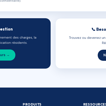
confidentialité).
gestion
📞 Beso
uvrement des charges, la
Trouvez ou devenez un c
cation résidents.
Ré
ours →
N
PRODUITS
RESSOURCE