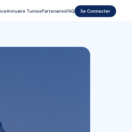
nce
Annuaire Tunisie
Partenaires
FAQ
Se Connecter