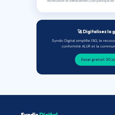
rectification et d'effacement (voir politique de 
🚀 Digitalisez la 
Syndic Digital simplifie l'AG, le reco
conformité ALUR et la communi
Essai gratuit 30 j
Syndic
Digital