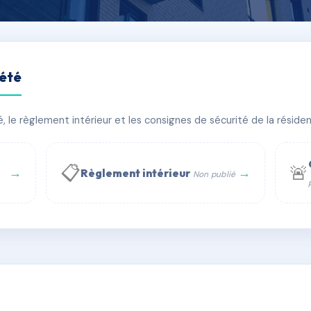
iété
TEUR
le règlement intérieur et les consignes de sécurité de la résidenc
bâtiment(s)
📋
🚨
→
→
Règlement intérieur
Non publié
 WhatsApp
✉ Email
té
rue Saint-Honoré, 75001 Paris - Tél. : +33 6 51 11 56 90 - 
AC6486831
🇫🇷
ww.syndic.digital - E-mail : syndic.digital@gmail.c