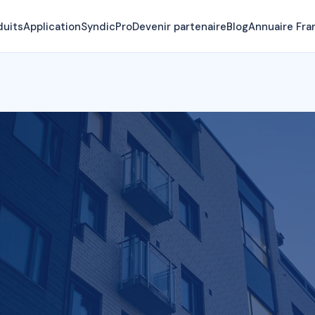
duits
Application
SyndicPro
Devenir partenaire
Blog
Annuaire Fra