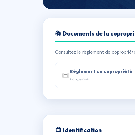
🇫🇷 RFRAC6486831
📚 Documents de la copropr
LE LOUIS PAS
📍 19 bd pasteur 27000 Évreux
Consultez le règlement de copropriété, 
✓ Immatriculée
🏠 30 lots
🏗 1 
Règlement de copropriété
📜
Non publié
📞 Contacter Syndic Digital

Coproprié
229 
N°
w
🏛 Identification