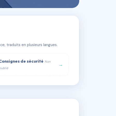
e, traduits en plusieurs langues.
Consignes de sécurité
Non
→
publié
web :
om