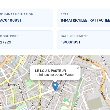
N° IMMATRICULATION
ÉTAT
AC6486831
IMMATRICULEE_RATTACHEE
CODE INSEE
DATE RÈGLEMENT
27229
19/03/1991
×
vme.plus/AC6486831
LE LOUIS PASTEUR
19 bd pasteur 27000 Évreux
E LOUIS PASTEUR
 pasteur
27000 Évreux