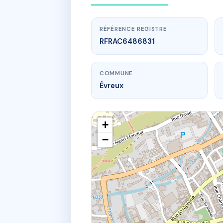
RÉFÉRENCE REGISTRE
RFRAC6486831
COMMUNE
Évreux
+
−
www.
L
19 bd