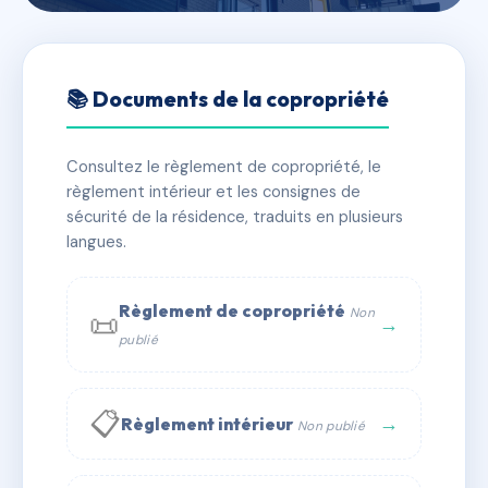
🇫🇷 RFRAC6492938
SAINT ANDRE (21-23-25)
📚 Documents de la copropriété
📍 21-23 r grange le mercier 57950 Montigny-lès-
Metz
Consultez le règlement de copropriété, le
règlement intérieur et les consignes de
✓ Immatriculée
🏠 86 lots
🏗 1 bâtiment(s)
sécurité de la résidence, traduits en plusieurs
langues.
📞 Contacter Syndic Digital
💬 WhatsApp
Règlement de copropriété
Non
📜
✉ Email
→
publié
📋
→
Règlement intérieur
Non publié