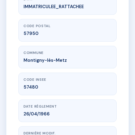
IMMATRICULEE_RATTACHEE
www.vme.plus/AC6492938
SAINT ANDRE (21-23-25)
21-23 r grange le mercier
57950 Montigny-lès-Metz
CODE POSTAL
57950
COMMUNE
Montigny-lès-Metz
CODE INSEE
57480
DATE RÈGLEMENT
26/04/1966
DERNIÈRE MODIF.