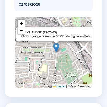
02/06/2025
+
−
×
SAINT ANDRE (21-23-25)
21-23 r grange le mercier 57950 Montigny-lès-Metz
Leaflet
|
© OpenStreetMap