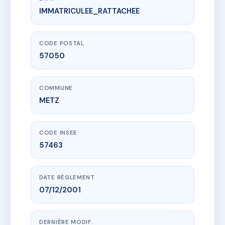
IMMATRICULEE_RATTACHEE
www.vme.plus/AC6493274
9/11 SENTIER DE LA BUTTE
9 sen de la butte
57050 METZ
CODE POSTAL
57050
COMMUNE
METZ
CODE INSEE
57463
DATE RÈGLEMENT
07/12/2001
DERNIÈRE MODIF.