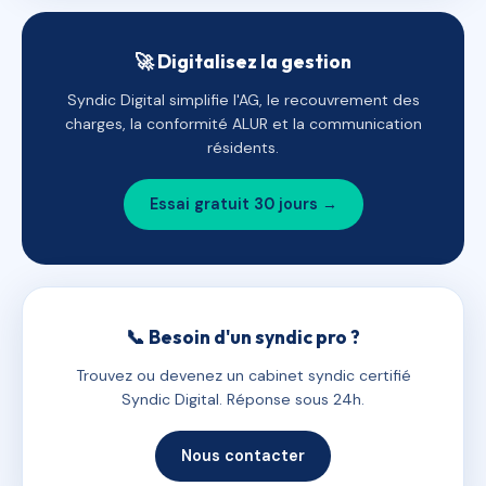
🚀 Digitalisez la gestion
Syndic Digital simplifie l'AG, le recouvrement des
charges, la conformité ALUR et la communication
résidents.
Essai gratuit 30 jours →
📞 Besoin d'un syndic pro ?
Trouvez ou devenez un cabinet syndic certifié
Syndic Digital. Réponse sous 24h.
Nous contacter