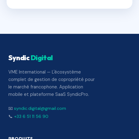
Syndic
Digital
VME International — L'écosystème
complet de gestion de copropriété pour
le marché francophone. Application
mobile et plateforme SaaS SyndicPro.
📧
syndic.digital@gmail.com
📞
+33 6 51 11 56 90
PRODUITS