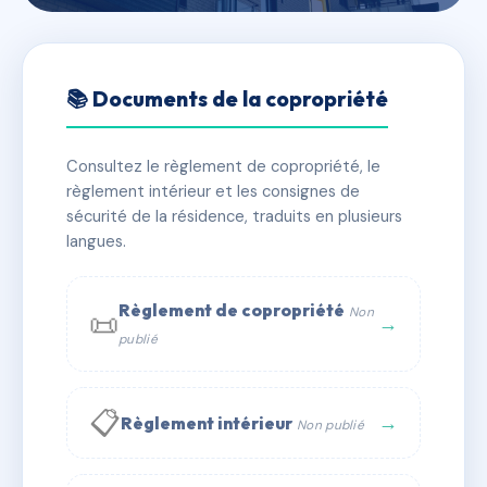
🇫🇷 RFRAC6493274
9/11 SENTIER DE LA BUTTE
📚 Documents de la copropriété
📍 9 sen de la butte 57050 METZ
Consultez le règlement de copropriété, le
✓ Immatriculée
🏠 28 lots
🏗 1 bâtiment(s)
règlement intérieur et les consignes de
sécurité de la résidence, traduits en plusieurs
langues.
📞 Contacter Syndic Digital
💬 WhatsApp
✉ Email
Règlement de copropriété
Non
📜
→
publié
📋
→
Règlement intérieur
Non publié