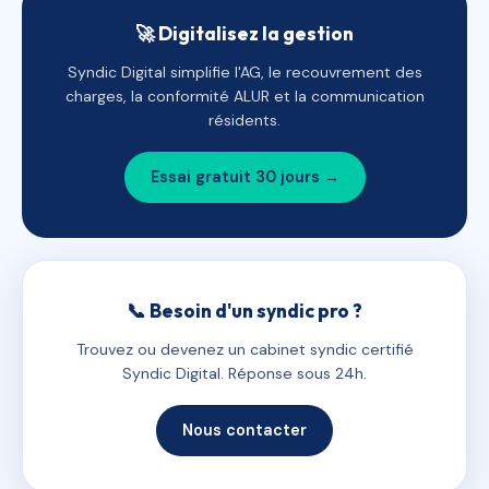
🚀 Digitalisez la gestion
Syndic Digital simplifie l'AG, le recouvrement des
charges, la conformité ALUR et la communication
résidents.
Essai gratuit 30 jours →
📞 Besoin d'un syndic pro ?
Trouvez ou devenez un cabinet syndic certifié
Syndic Digital. Réponse sous 24h.
Nous contacter