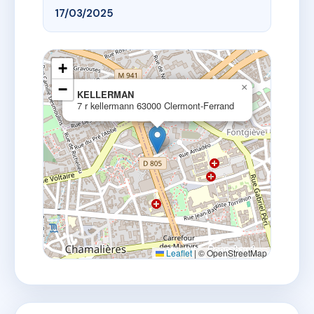
17/03/2025
+
−
×
KELLERMAN
7 r kellermann 63000 Clermont-Ferrand
Leaflet
|
© OpenStreetMap