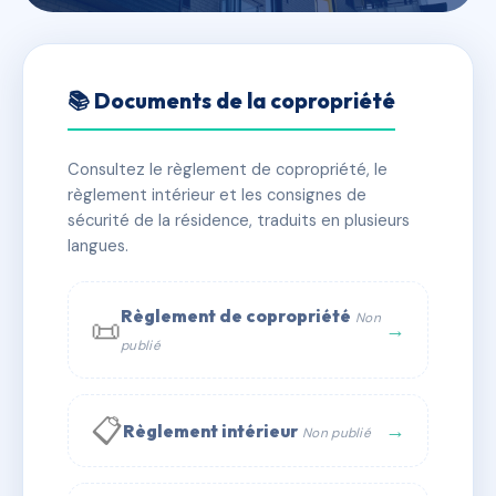
🇫🇷 RFRAC6493761
KELLERMAN
📚 Documents de la copropriété
📍 7 r kellermann 63000 Clermont-Ferrand
Consultez le règlement de copropriété, le
✓ Immatriculée
🏠 11 lots
🏗 1 bâtiment(s)
règlement intérieur et les consignes de
sécurité de la résidence, traduits en plusieurs
langues.
📞 Contacter Syndic Digital
💬 WhatsApp
✉ Email
Règlement de copropriété
Non
📜
→
publié
📋
→
Règlement intérieur
Non publié