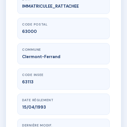
IMMATRICULEE_RATTACHEE
www.vme.plus/AC6493761
KELLERMAN
7 r kellermann
63000 Clermont-Ferrand
CODE POSTAL
63000
COMMUNE
Clermont-Ferrand
CODE INSEE
63113
DATE RÈGLEMENT
15/04/1993
DERNIÈRE MODIF.