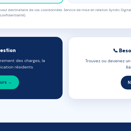
eul destinataire de vos coordonnées. Service de mise en relation Syndic Digital
confidentialité).
gestion
📞 Beso
uvrement des charges, la
Trouvez ou devenez un c
cation résidents.
Ré
ours →
N