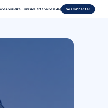
nce
Annuaire Tunisie
Partenaires
FAQ
Se Connecter