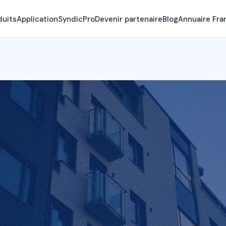
duits
Application
SyndicPro
Devenir partenaire
Blog
Annuaire Fra