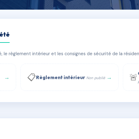
iété
le règlement intérieur et les consignes de sécurité de la résidenc
âtiment(s)
📋
🚨
→
→
Règlement intérieur
Non publié
 WhatsApp
✉ Email
té
rue Saint-Honoré, 75001 Paris - Tél. : +33 6 51 11 56 90 - 
AC6494595
🇫🇷
ww.syndic.digital - E-mail : syndic.digital@gmail.c