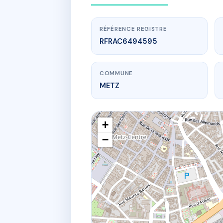
RÉFÉRENCE REGISTRE
RFRAC6494595
COMMUNE
METZ
+
−
www.
11 r d