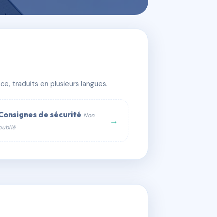
e, traduits en plusieurs langues.
Consignes de sécurité
Non
→
publié
web :
om