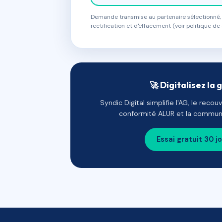
Demande transmise au partenaire sélectionné, s
rectification et d'effacement (voir politique de 
🚀 Digitalisez la 
Syndic Digital simplifie l'AG, le reco
conformité ALUR et la communi
Essai gratuit 30 j