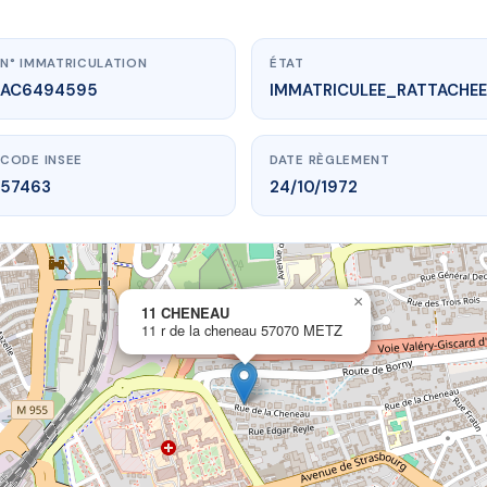
N° IMMATRICULATION
ÉTAT
AC6494595
IMMATRICULEE_RATTACHEE
CODE INSEE
DATE RÈGLEMENT
57463
24/10/1972
×
vme.plus/AC6494595
11 CHENEAU
11 r de la cheneau 57070 METZ
11 CHENEAU
e la cheneau
57070 METZ