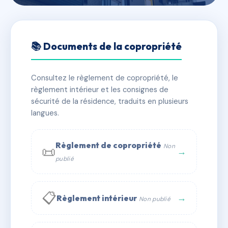
🇫🇷 RFRAC6494918
28 SAINT BERNARD
📚 Documents de la copropriété
📍 28 r saint-bernard 57000 METZ
Consultez le règlement de copropriété, le
✓ Immatriculée
🏠 8 lots
🏗 1 bâtiment(s)
règlement intérieur et les consignes de
sécurité de la résidence, traduits en plusieurs
langues.
📞 Contacter Syndic Digital
💬 WhatsApp
✉ Email
Règlement de copropriété
Non
📜
→
publié
📋
→
Règlement intérieur
Non publié