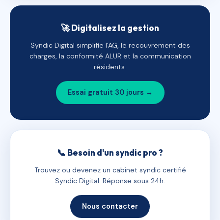
🚀 Digitalisez la gestion
Syndic Digital simplifie l'AG, le recouvrement des
charges, la conformité ALUR et la communication
résidents.
Essai gratuit 30 jours →
📞 Besoin d'un syndic pro ?
Trouvez ou devenez un cabinet syndic certifié
Syndic Digital. Réponse sous 24h.
Nous contacter