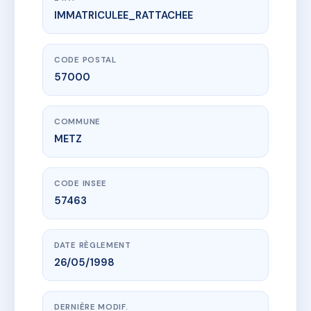
IMMATRICULEE_RATTACHEE
www.vme.plus/AC6494918
28 SAINT BERNARD
28 r saint-bernard
57000 METZ
CODE POSTAL
57000
COMMUNE
METZ
CODE INSEE
57463
DATE RÈGLEMENT
26/05/1998
DERNIÈRE MODIF.