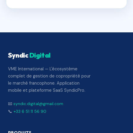
Syndic
Digital
VME International — L'écosystème
complet de gestion de copropriété pour
le marché francophone. Application
mobile et plateforme SaaS SyndicPro.
📧
syndic.digital@gmail.com
📞
+33 6 51 11 56 90
PRODUITS