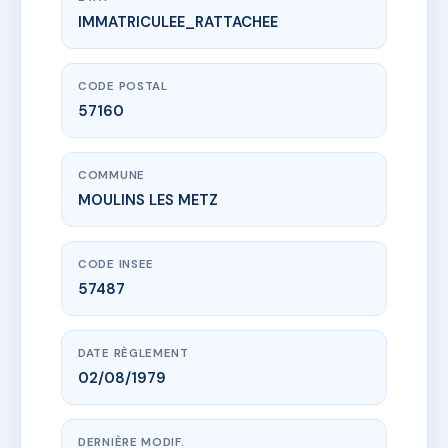
IMMATRICULEE_RATTACHEE
www.vme.plus/AC6495170
FAISAN D'OR
9 r de verdun
57160 MOULINS LES METZ
CODE POSTAL
57160
COMMUNE
MOULINS LES METZ
CODE INSEE
57487
DATE RÈGLEMENT
02/08/1979
DERNIÈRE MODIF.