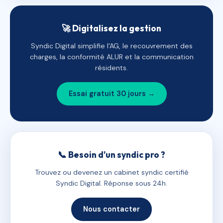
🚀 Digitalisez la gestion
Syndic Digital simplifie l'AG, le recouvrement des
charges, la conformité ALUR et la communication
résidents.
Essai gratuit 30 jours →
📞 Besoin d'un syndic pro ?
Trouvez ou devenez un cabinet syndic certifié
Syndic Digital. Réponse sous 24h.
Nous contacter