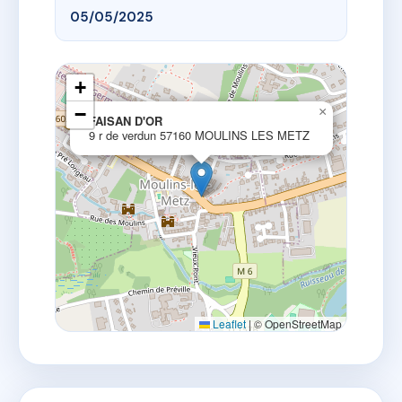
05/05/2025
+
−
×
FAISAN D'OR
9 r de verdun 57160 MOULINS LES METZ
Leaflet
|
© OpenStreetMap