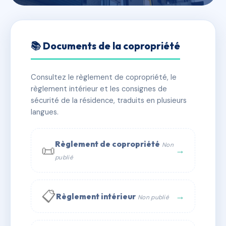
🇫🇷 RFRAC6495170
FAISAN D'OR
📚 Documents de la copropriété
📍 9 r de verdun 57160 MOULINS LES METZ
Consultez le règlement de copropriété, le
✓ Immatriculée
🏠 21 lots
🏗 1 bâtiment(s)
règlement intérieur et les consignes de
sécurité de la résidence, traduits en plusieurs
langues.
📞 Contacter Syndic Digital
💬 WhatsApp
✉ Email
Règlement de copropriété
Non
📜
→
publié
📋
→
Règlement intérieur
Non publié