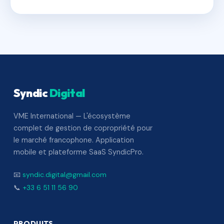
Syndic
Digital
VME International — L'écosystème
complet de gestion de copropriété pour
le marché francophone. Application
mobile et plateforme SaaS SyndicPro.
📧
syndic.digital@gmail.com
📞
+33 6 51 11 56 90
PRODUITS