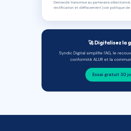
Demande transmise au partenaire sélectionné, s
rectification et d'effacement (voir politique de 
🚀 Digitalisez la 
Syndic Digital simplifie l'AG, le reco
conformité ALUR et la communi
Essai gratuit 30 j