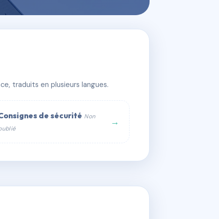
e, traduits en plusieurs langues.
Consignes de sécurité
Non
→
publié
web :
om