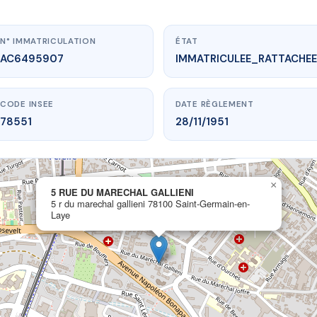
N° IMMATRICULATION
ÉTAT
AC6495907
IMMATRICULEE_RATTACHEE
CODE INSEE
DATE RÈGLEMENT
78551
28/11/1951
www.vme.plus/AC6495907
×
5 RUE DU MARECHAL GALLIENI
5 RUE DU MARECHAL GALLIENI
5 r du marechal gallieni 78100 Saint-Germain-en-
hal gallieni
78100 Saint-Germain-en-Laye
Laye