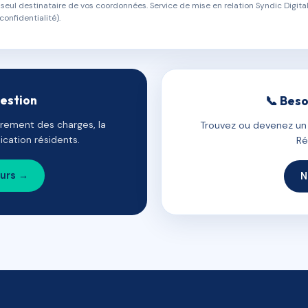
eul destinataire de vos coordonnées. Service de mise en relation Syndic Digital
confidentialité).
gestion
📞 Beso
uvrement des charges, la
Trouvez ou devenez un c
cation résidents.
Ré
ours →
N