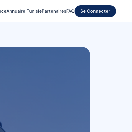
nce
Annuaire Tunisie
Partenaires
FAQ
Se Connecter