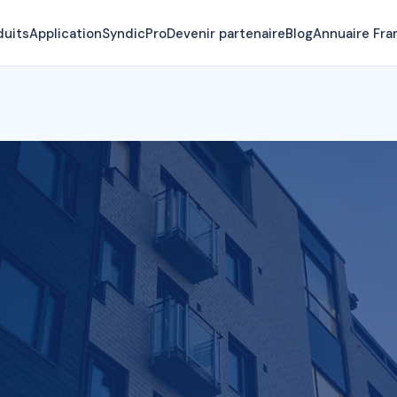
duits
Application
SyndicPro
Devenir partenaire
Blog
Annuaire Fra