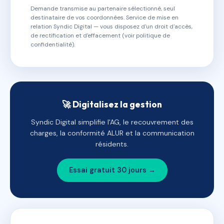
Demande transmise au partenaire sélectionné, seul
destinataire de vos coordonnées. Service de mise en
relation Syndic Digital — vous disposez d'un droit d'accès,
de rectification et d'effacement (voir politique de
confidentialité).
🚀 Digitalisez la gestion
Syndic Digital simplifie l'AG, le recouvrement des
charges, la conformité ALUR et la communication
résidents.
Essai gratuit 30 jours →