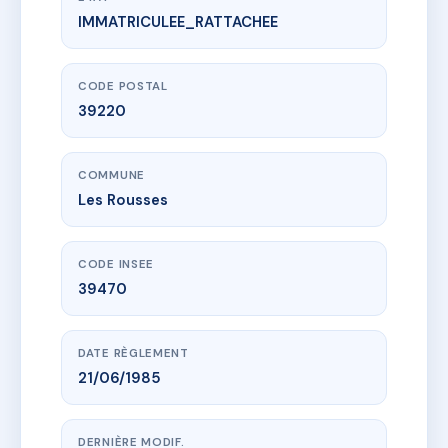
IMMATRICULEE_RATTACHEE
www.vme.plus/AC6496400
LES ADRAITS
170 r des mesanges
39220 Les Rousses
CODE POSTAL
39220
COMMUNE
Les Rousses
CODE INSEE
39470
DATE RÈGLEMENT
21/06/1985
DERNIÈRE MODIF.