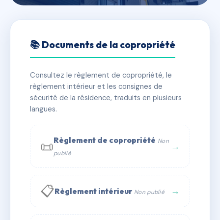
🇫🇷 RFRAC6496400
LES ADRAITS
📚 Documents de la copropriété
📍 170 r des mesanges 39220 Les Rousses
Consultez le règlement de copropriété, le
✓ Immatriculée
🏠 195 lots
🏗 2 bâtiment(s)
règlement intérieur et les consignes de
sécurité de la résidence, traduits en plusieurs
langues.
📞 Contacter Syndic Digital
💬 WhatsApp
✉ Email
Règlement de copropriété
Non
📜
→
publié
📋
→
Règlement intérieur
Non publié