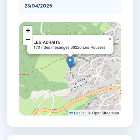
23/04/2025
+
−
×
LES ADRAITS
170 r des mesanges 39220 Les Rousses
Leaflet
|
© OpenStreetMap