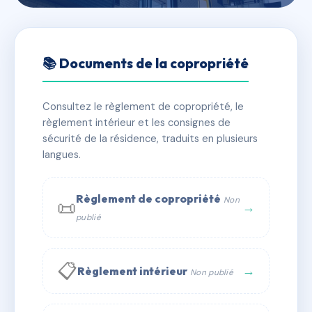
🇫🇷 RFRAC6497234
38 COUR PALISSY
📚 Documents de la copropriété
📍 38 COUR PALISSY 37000 TOURS
Consultez le règlement de copropriété, le
✓ Immatriculée
🏠 14 lots
🏗 2 bâtiment(s)
règlement intérieur et les consignes de
sécurité de la résidence, traduits en plusieurs
langues.
📞 Contacter Syndic Digital
💬 WhatsApp
✉ Email
Règlement de copropriété
Non
📜
→
publié
📋
→
Règlement intérieur
Non publié