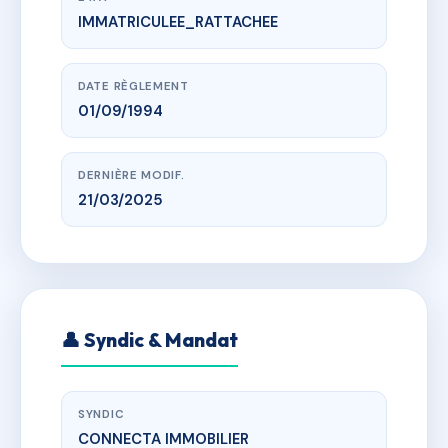
IMMATRICULEE_RATTACHEE
www.vme.plus/AC6497234
38 COUR PALISSY
38 COUR PALISSY 37000 TOURS
DATE RÈGLEMENT
01/09/1994
DERNIÈRE MODIF.
21/03/2025
👤 Syndic & Mandat
SYNDIC
CONNECTA IMMOBILIER