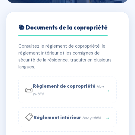
🇫🇷 RFRAC6497721
COPROPRIETE ALARY
📚 Documents de la copropriété
FRAISSE
Consultez le règlement de copropriété, le
📍 50 r des carmes 15000 Aurillac
règlement intérieur et les consignes de
✓ Immatriculée
🏠 43 lots
🏗 18 bâtiment(s)
sécurité de la résidence, traduits en plusieurs
langues.
📞 Contacter Syndic Digital
💬 WhatsApp
Règlement de copropriété
Non
📜
✉ Email
→
publié
📋
→
Règlement intérieur
Non publié