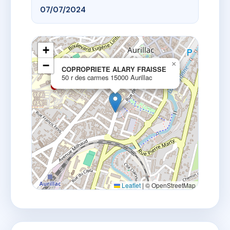
07/07/2024
+
−
×
COPROPRIETE ALARY FRAISSE
50 r des carmes 15000 Aurillac
Leaflet
|
© OpenStreetMap