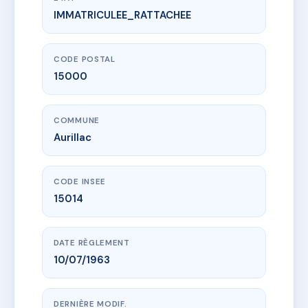
IMMATRICULEE_RATTACHEE
www.vme.plus/AC6497721
COPROPRIETE ALARY FRAISSE
50 r des carmes
15000 Aurillac
CODE POSTAL
15000
COMMUNE
Aurillac
CODE INSEE
15014
DATE RÈGLEMENT
10/07/1963
DERNIÈRE MODIF.