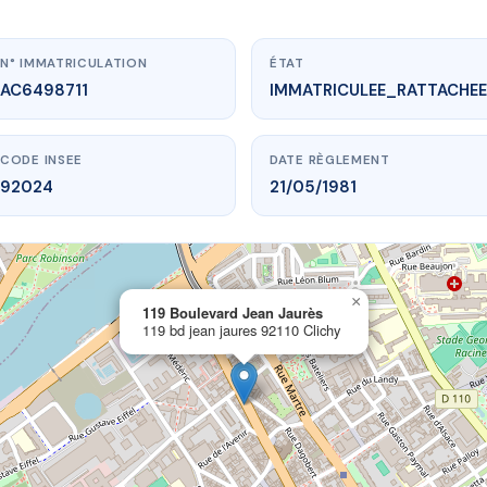
N° IMMATRICULATION
ÉTAT
AC6498711
IMMATRICULEE_RATTACHEE
CODE INSEE
DATE RÈGLEMENT
92024
21/05/1981
×
vme.plus/AC6498711
119 Boulevard Jean Jaurès
119 bd jean jaures 92110 Clichy
oulevard Jean Jaurès
 jean jaures
92110 Clichy