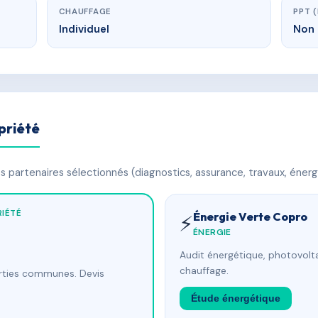
CHAUFFAGE
PPT 
Individuel
Non 
priété
 partenaires sélectionnés (diagnostics, assurance, travaux, énerg
IÉTÉ
Énergie Verte Copro
⚡
ÉNERGIE
Audit énergétique, photovolta
chauffage.
arties communes. Devis
Étude énergétique