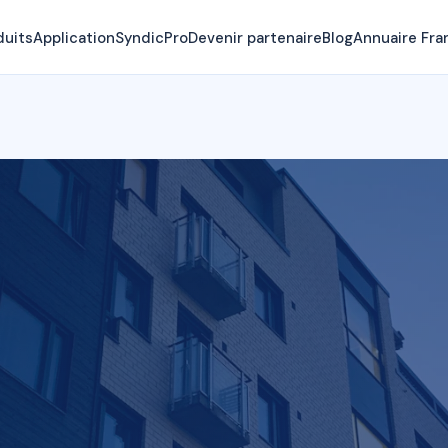
duits
Application
SyndicPro
Devenir partenaire
Blog
Annuaire Fra