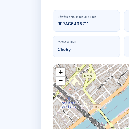
RÉFÉRENCE REGISTRE
RFRAC6498711
COMMUNE
Clichy
+
−
www.
119 B
119 bd