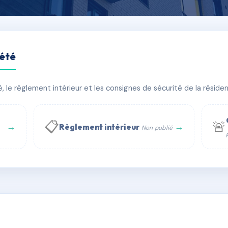
iété
Jean Jaurès
le règlement intérieur et les consignes de sécurité de la résidenc
bâtiment(s)
📋
🚨
→
→
Règlement intérieur
Non publié
 WhatsApp
✉ Email
té
rue Saint-Honoré, 75001 Paris - Tél. : +33 6 51 11 56 90 - 
AC6498711
🇫🇷
ww.syndic.digital - E-mail : syndic.digital@gmail.c