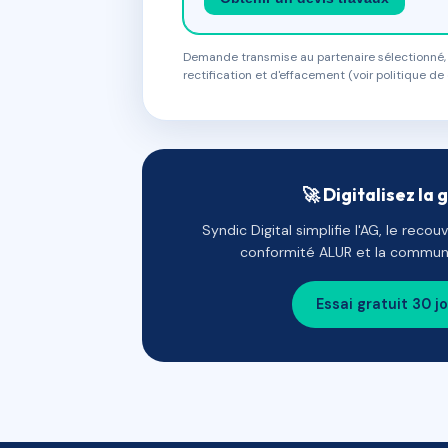
Demande transmise au partenaire sélectionné, s
rectification et d'effacement (voir politique de 
🚀 Digitalisez la 
Syndic Digital simplifie l'AG, le reco
conformité ALUR et la communi
Essai gratuit 30 j