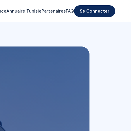
nce
Annuaire Tunisie
Partenaires
FAQ
Se Connecter