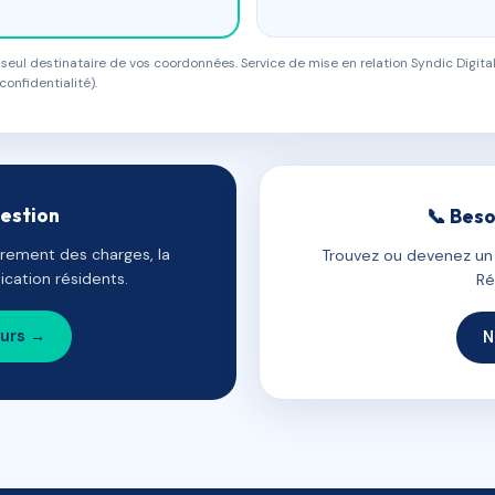
eul destinataire de vos coordonnées. Service de mise en relation Syndic Digital
confidentialité).
gestion
📞 Beso
uvrement des charges, la
Trouvez ou devenez un c
cation résidents.
Ré
ours →
N