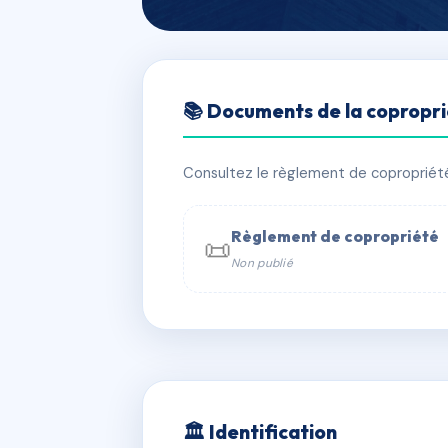
🇫🇷 RFRAC6498711
📚 Documents de la copropr
119 Boulevard 
📍 119 bd jean jaures 92110 Clichy
Consultez le règlement de copropriété, 
✓ Immatriculée
🏠 58 lots
🏗 2 
Règlement de copropriété
📜
Non publié
📞 Contacter Syndic Digital

Coproprié
229 
N°
w
🏛 Identification