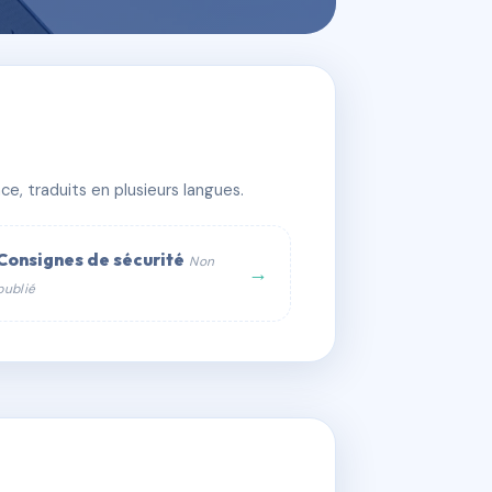
e, traduits en plusieurs langues.
Consignes de sécurité
Non
→
publié
web :
om