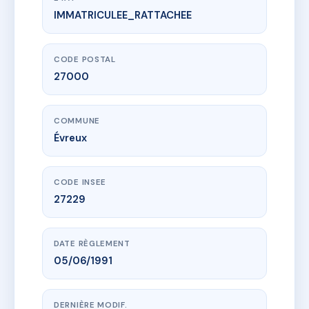
IMMATRICULEE_RATTACHEE
www.vme.plus/AC6498893
LES DOUVES
9 r de barrey
27000 Évreux
CODE POSTAL
27000
COMMUNE
Évreux
CODE INSEE
27229
DATE RÈGLEMENT
05/06/1991
DERNIÈRE MODIF.