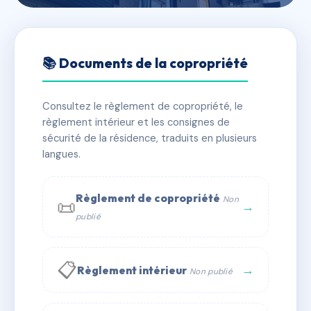
🇫🇷 RFRAC6498893
LES DOUVES
📚 Documents de la copropriété
📍 9 r de barrey 27000 Évreux
Consultez le règlement de copropriété, le
✓ Immatriculée
🏠 37 lots
🏗 1 bâtiment(s)
règlement intérieur et les consignes de
sécurité de la résidence, traduits en plusieurs
langues.
📞 Contacter Syndic Digital
💬 WhatsApp
✉ Email
Règlement de copropriété
Non
📜
→
publié
📋
→
Règlement intérieur
Non publié