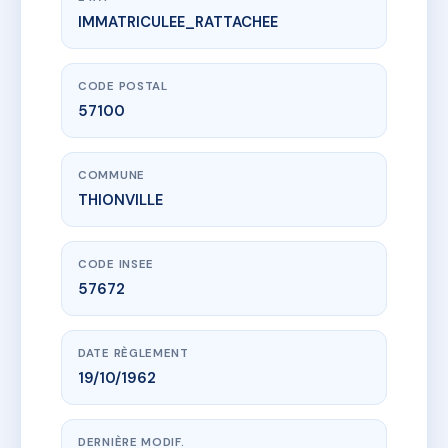
IMMATRICULEE_RATTACHEE
www.vme.plus/AC6500854
1 RUE DES GRAINS
1 r des grains
57100 THIONVILLE
CODE POSTAL
57100
COMMUNE
THIONVILLE
CODE INSEE
57672
DATE RÈGLEMENT
19/10/1962
DERNIÈRE MODIF.