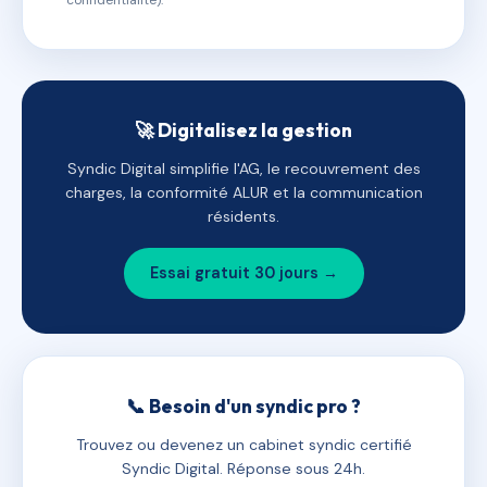
confidentialité).
🚀 Digitalisez la gestion
Syndic Digital simplifie l'AG, le recouvrement des
charges, la conformité ALUR et la communication
résidents.
Essai gratuit 30 jours →
📞 Besoin d'un syndic pro ?
Trouvez ou devenez un cabinet syndic certifié
Syndic Digital. Réponse sous 24h.