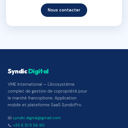
Nous contacter
Syndic
Digital
VME International — L'écosystème
complet de gestion de copropriété pour
le marché francophone. Application
mobile et plateforme SaaS SyndicPro.
📧
syndic.digital@gmail.com
📞
+33 6 51 11 56 90