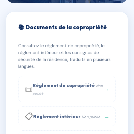
🇫🇷 RFRAC6500854
1 RUE DES GRAINS
📚 Documents de la copropriété
📍 1 r des grains 57100 THIONVILLE
Consultez le règlement de copropriété, le
✓ Immatriculée
🏠 8 lots
🏗 1 bâtiment(s)
règlement intérieur et les consignes de
sécurité de la résidence, traduits en plusieurs
langues.
📞 Contacter Syndic Digital
💬 WhatsApp
✉ Email
Règlement de copropriété
Non
📜
→
publié
📋
→
Règlement intérieur
Non publié