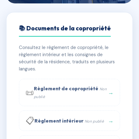
🇫🇷 RFRAC6504732
15-17 BOULEVARD LAZARE
📚 Documents de la copropriété
CARNOT
Consultez le règlement de copropriété, le
📍 15 bd lazare carnot 31000 Toulouse
règlement intérieur et les consignes de
✓ Immatriculée
🏠 23 lots
🏗 2 bâtiment(s)
sécurité de la résidence, traduits en plusieurs
langues.
📞 Contacter Syndic Digital
💬 WhatsApp
Règlement de copropriété
Non
📜
✉ Email
→
publié
📋
→
Règlement intérieur
Non publié