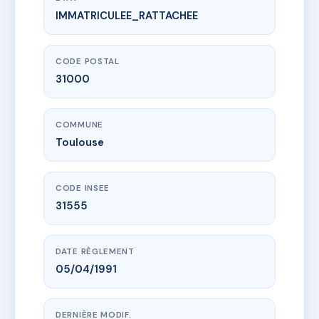
IMMATRICULEE_RATTACHEE
www.vme.plus/AC6504732
15-17 BOULEVARD LAZARE CARNOT
15 bd lazare carnot
31000 Toulouse
CODE POSTAL
31000
COMMUNE
Toulouse
CODE INSEE
31555
DATE RÈGLEMENT
05/04/1991
DERNIÈRE MODIF.