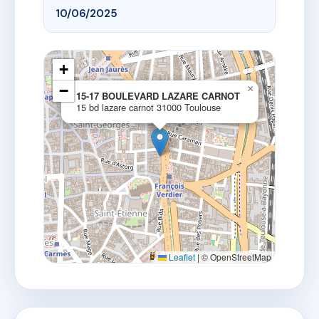
10/06/2025
+
−
×
15-17 BOULEVARD LAZARE CARNOT
15 bd lazare carnot 31000 Toulouse
Leaflet
|
© OpenStreetMap