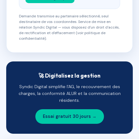
Demande transmise au partenaire sélectionné, seul
destinataire de vos coordonnées. Service de mise en
relation Syndic Digital — vous disposez d'un droit d'accès,
de rectification et d'effacement (voir politique de
confidentialité).
🚀 Digitalisez la gestion
Syndic Digital simplifie l'AG, le recouvrement des
charges, la conformité ALUR et la communication
résidents.
Essai gratuit 30 jours →