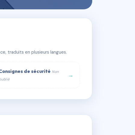
e, traduits en plusieurs langues.
Consignes de sécurité
Non
→
publié
web :
om