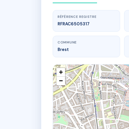
RÉFÉRENCE REGISTRE
RFRAC6505317
COMMUNE
Brest
+
−
ww
1
19 sq du co