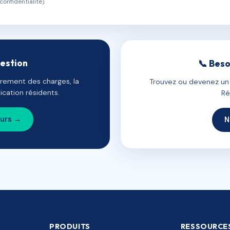
confidentialité).
gestion
📞 Beso
uvrement des charges, la
Trouvez ou devenez un c
cation résidents.
Ré
ours →
N
PRODUITS
RESSOURCE