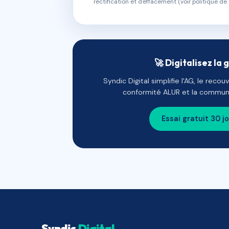
rectification et d'effacement (voir politique de 
🚀 Digitalisez la 
Syndic Digital simplifie l'AG, le reco
conformité ALUR et la communi
Essai gratuit 30 j
Syndic
Digital