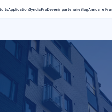
duits
Application
SyndicPro
Devenir partenaire
Blog
Annuaire Fra