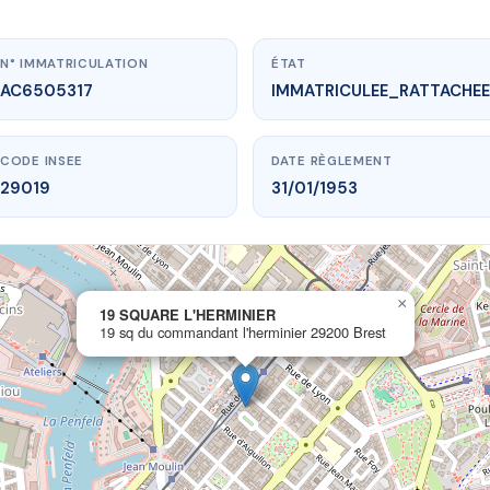
N° IMMATRICULATION
ÉTAT
AC6505317
IMMATRICULEE_RATTACHEE
CODE INSEE
DATE RÈGLEMENT
29019
31/01/1953
×
w.vme.plus/AC6505317
19 SQUARE L'HERMINIER
19 sq du commandant l'herminier 29200 Brest
9 SQUARE L'HERMINIER
mmandant l'herminier
29200 Brest