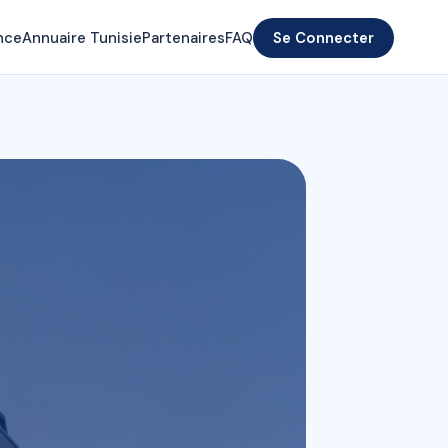
nce
Annuaire Tunisie
Partenaires
FAQ
Se Connecter