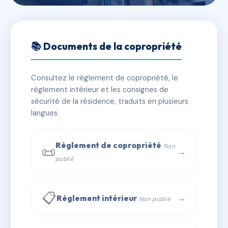
🇫🇷 RFRAC6506489
PHILIPPE AUGUSTE
📚 Documents de la copropriété
📍 34 r du vieux chateau 27200 Vernon
Consultez le règlement de copropriété, le
✓ Immatriculée
🏠 89 lots
🏗 2 bâtiment(s)
règlement intérieur et les consignes de
sécurité de la résidence, traduits en plusieurs
langues.
📞 Contacter Syndic Digital
💬 WhatsApp
✉ Email
Règlement de copropriété
Non
📜
→
publié
📋
→
Règlement intérieur
Non publié