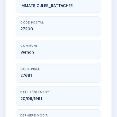
IMMATRICULEE_RATTACHEE
www.vme.plus/AC6506489
PHILIPPE AUGUSTE
34 r du vieux chateau
27200 Vernon
CODE POSTAL
27200
COMMUNE
Vernon
CODE INSEE
27681
DATE RÈGLEMENT
20/09/1991
DERNIÈRE MODIF.