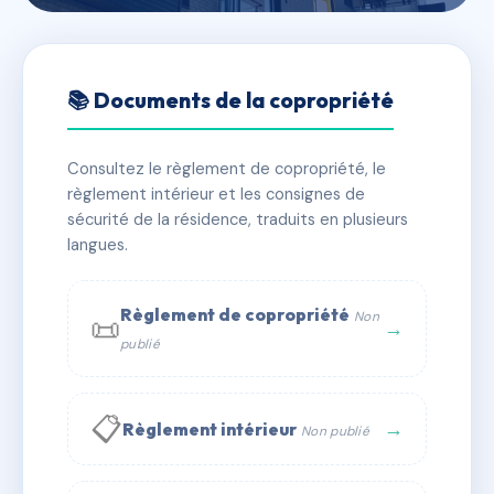
🇫🇷 RFRAC6508121
2 PLACE SAINTE ELISABETH
📚 Documents de la copropriété
📍 2 pl sainte-elisabeth 44000 NANTES
Consultez le règlement de copropriété, le
✓ Immatriculée
🏠 8 lots
🏗 1 bâtiment(s)
règlement intérieur et les consignes de
sécurité de la résidence, traduits en plusieurs
langues.
📞 Contacter Syndic Digital
💬 WhatsApp
✉ Email
Règlement de copropriété
Non
📜
→
publié
📋
→
Règlement intérieur
Non publié