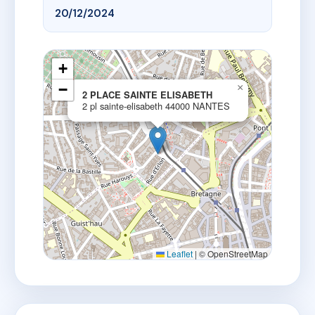
20/12/2024
+
−
×
2 PLACE SAINTE ELISABETH
2 pl sainte-elisabeth 44000 NANTES
Leaflet
|
© OpenStreetMap