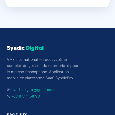
Syndic
Digital
VME International — L'écosystème
complet de gestion de copropriété pour
le marché francophone. Application
mobile et plateforme SaaS SyndicPro.
📧
syndic.digital@gmail.com
📞
+33 6 51 11 56 90
PRODUITS