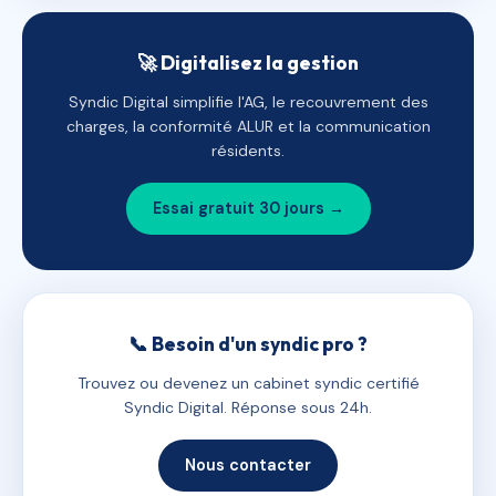
🚀 Digitalisez la gestion
Syndic Digital simplifie l'AG, le recouvrement des
charges, la conformité ALUR et la communication
résidents.
Essai gratuit 30 jours →
📞 Besoin d'un syndic pro ?
Trouvez ou devenez un cabinet syndic certifié
Syndic Digital. Réponse sous 24h.
Nous contacter