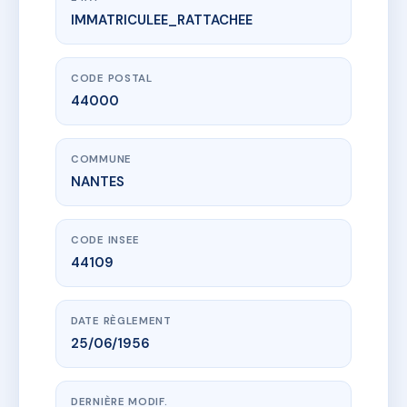
IMMATRICULEE_RATTACHEE
www.vme.plus/AC6508121
2 PLACE SAINTE ELISABETH
2 pl sainte-elisabeth
44000 NANTES
CODE POSTAL
44000
COMMUNE
NANTES
CODE INSEE
44109
DATE RÈGLEMENT
25/06/1956
DERNIÈRE MODIF.