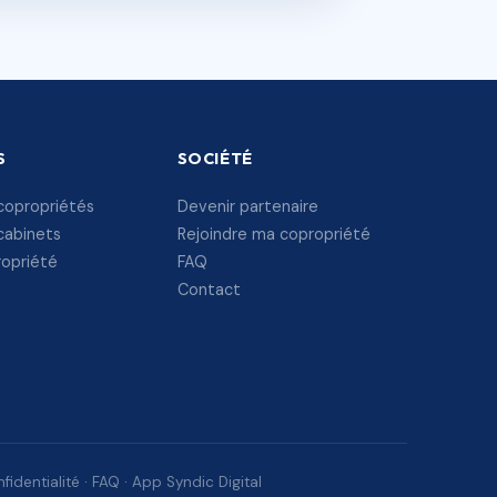
S
SOCIÉTÉ
copropriétés
Devenir partenaire
cabinets
Rejoindre ma copropriété
ropriété
FAQ
Contact
fidentialité
·
FAQ
·
App Syndic Digital