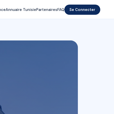
nce
Annuaire Tunisie
Partenaires
FAQ
Se Connecter