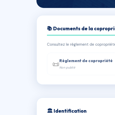
🇫🇷 RFRAC6508204
📚 Documents de la copropr
LE GAI LOGIS
📍 LE GAI LOGIS 20 AVENUE DOCTE
Consultez le règlement de copropriété, 
✓ Immatriculée
🏠 53 lots
🏗 1 b
Règlement de copropriété
📜
Non publié
📞 Contacter Syndic Digital

Copropriét
229 
w
🏛 Identification