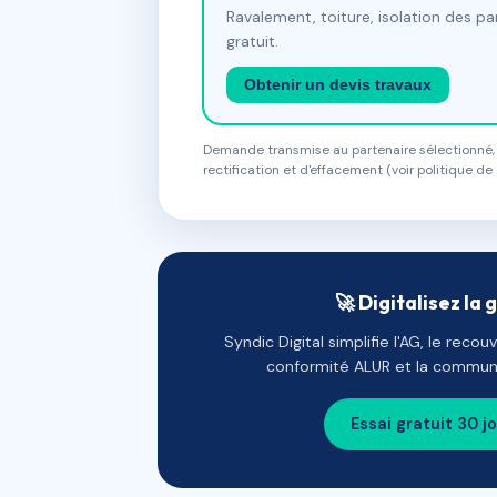
Ravalement, toiture, isolation des p
gratuit.
Obtenir un devis travaux
Demande transmise au partenaire sélectionné, s
rectification et d'effacement (voir politique de 
🚀 Digitalisez la 
Syndic Digital simplifie l'AG, le reco
conformité ALUR et la communi
Essai gratuit 30 j