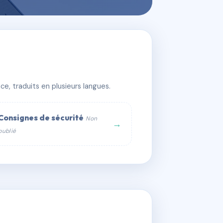
e, traduits en plusieurs langues.
Consignes de sécurité
Non
→
publié
web :
om