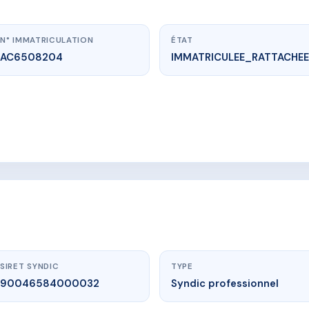
N° IMMATRICULATION
ÉTAT
AC6508204
IMMATRICULEE_RATTACHEE
www.vme.plus/AC6508204
LE GAI LOGIS
IS 20 AVENUE DOCTEUR VALOIS 38500 VOIRON
SIRET SYNDIC
TYPE
90046584000032
Syndic professionnel