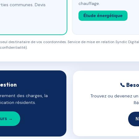
chauffage.
arties communes. Devis
Étude énergétique
eul destinataire de vos coordonnées. Service de mise en relation Syndic Digital
confidentialité).
gestion
📞 Beso
uvrement des charges, la
Trouvez ou devenez un c
cation résidents.
Ré
ours →
N