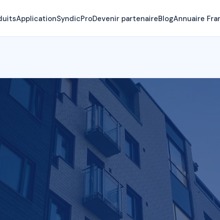
duits
Application
SyndicPro
Devenir partenaire
Blog
Annuaire Fra