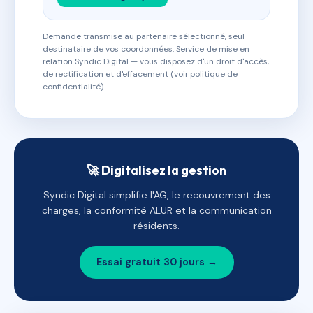
Demande transmise au partenaire sélectionné, seul
destinataire de vos coordonnées. Service de mise en
relation Syndic Digital — vous disposez d'un droit d'accès,
de rectification et d'effacement (voir politique de
confidentialité).
🚀 Digitalisez la gestion
Syndic Digital simplifie l'AG, le recouvrement des
charges, la conformité ALUR et la communication
résidents.
Essai gratuit 30 jours →