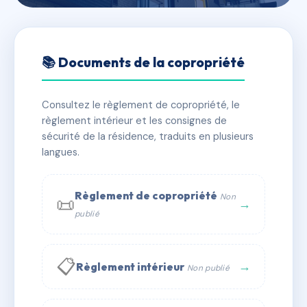
🇫🇷 RFRAC6509608
5-7 rue Saint Antoine du T
📚 Documents de la copropriété
📍 5 r saint-aubin 31000 Toulouse
Consultez le règlement de copropriété, le
✓ Immatriculée
🏠 41 lots
🏗 2 bâtiment(s)
règlement intérieur et les consignes de
sécurité de la résidence, traduits en plusieurs
langues.
📞 Contacter Syndic Digital
💬 WhatsApp
✉ Email
Règlement de copropriété
Non
📜
→
publié
📋
→
Règlement intérieur
Non publié