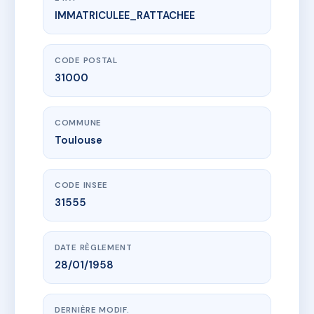
IMMATRICULEE_RATTACHEE
www.vme.plus/AC6509608
5-7 rue Saint Antoine du T
5 r saint-aubin
31000 Toulouse
CODE POSTAL
31000
COMMUNE
Toulouse
CODE INSEE
31555
DATE RÈGLEMENT
28/01/1958
DERNIÈRE MODIF.