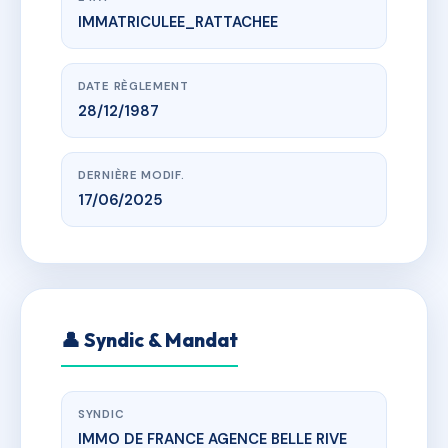
IMMATRICULEE_RATTACHEE
www.vme.plus/AC6510184
L'HORLOGE
pl de l'horloge, 26150 Die
DATE RÈGLEMENT
28/12/1987
DERNIÈRE MODIF.
17/06/2025
👤 Syndic & Mandat
SYNDIC
IMMO DE FRANCE AGENCE BELLE RIVE