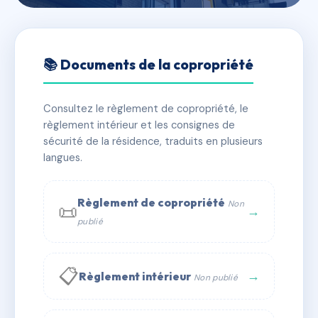
🇫🇷 RFRAC6510184
L'HORLOGE
📚 Documents de la copropriété
📍 pl de l'horloge, 26150 Die
Consultez le règlement de copropriété, le
✓ Immatriculée
🏠 18 lots
🏗 1 bâtiment(s)
règlement intérieur et les consignes de
sécurité de la résidence, traduits en plusieurs
langues.
📞 Contacter Syndic Digital
💬 WhatsApp
✉ Email
Règlement de copropriété
Non
📜
→
publié
📋
→
Règlement intérieur
Non publié