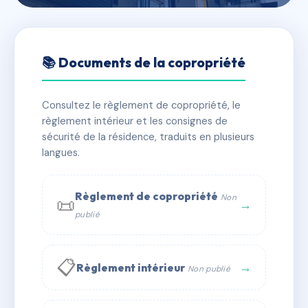
🇫🇷 RFRAC6510267
BOSCO
📚 Documents de la copropriété
📍 ZA FONTVIEILLE ROUTE 4 SAISONS 13190
ALLAUCH
Consultez le règlement de copropriété, le
règlement intérieur et les consignes de
✓ Immatriculée
🏠 24 lots
🏗 1 bâtiment(s)
sécurité de la résidence, traduits en plusieurs
langues.
📞 Contacter Syndic Digital
💬 WhatsApp
Règlement de copropriété
Non
📜
✉ Email
→
publié
📋
→
Règlement intérieur
Non publié