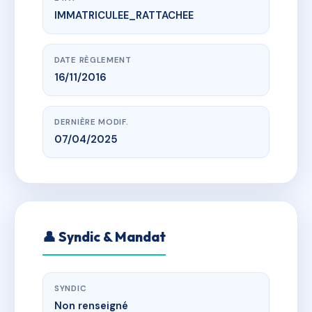
IMMATRICULEE_RATTACHEE
www.vme.plus/AC6510267
BOSCO
ZA FONTVIEILLE ROUTE 4 SAISONS 13190 ALLAUCH
DATE RÈGLEMENT
16/11/2016
DERNIÈRE MODIF.
07/04/2025
👤 Syndic & Mandat
SYNDIC
Non renseigné