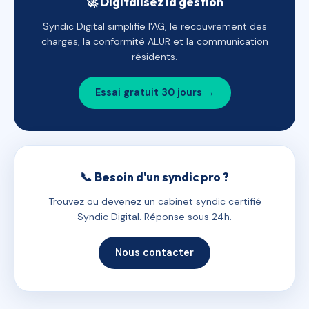
🚀 Digitalisez la gestion
Syndic Digital simplifie l'AG, le recouvrement des
charges, la conformité ALUR et la communication
résidents.
Essai gratuit 30 jours →
📞 Besoin d'un syndic pro ?
Trouvez ou devenez un cabinet syndic certifié
Syndic Digital. Réponse sous 24h.
Nous contacter