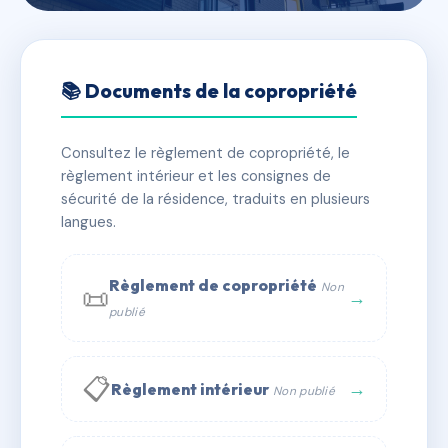
🇫🇷 RFRAC6517940
LES PRELUDES
📚 Documents de la copropriété
📍 r de l'ecole, 47550 Boé
Consultez le règlement de copropriété, le
✓ Immatriculée
🏠 16 lots
🏗 1 bâtiment(s)
règlement intérieur et les consignes de
sécurité de la résidence, traduits en plusieurs
langues.
📞 Contacter Syndic Digital
💬 WhatsApp
✉ Email
Règlement de copropriété
Non
📜
→
publié
📋
→
Règlement intérieur
Non publié