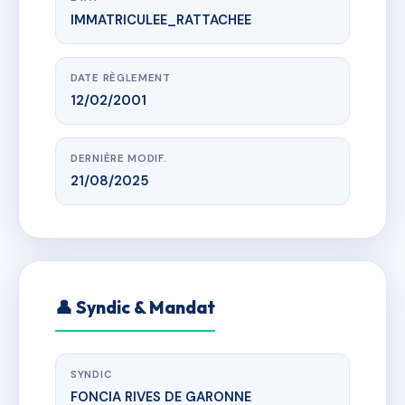
IMMATRICULEE_RATTACHEE
www.vme.plus/AC6517940
LES PRELUDES
r de l'ecole, 47550 Boé
DATE RÈGLEMENT
12/02/2001
DERNIÈRE MODIF.
21/08/2025
👤 Syndic & Mandat
SYNDIC
FONCIA RIVES DE GARONNE