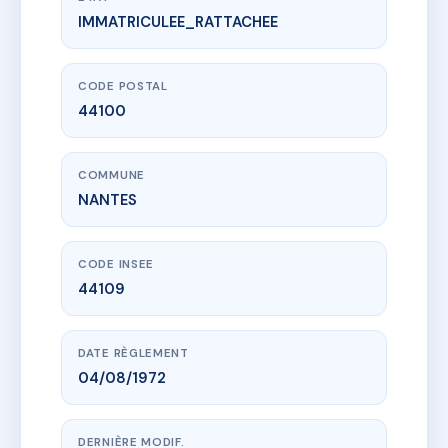
IMMATRICULEE_RATTACHEE
www.vme.plus/AC6519193
LA ROSERAIE
130-132 bd de la liberte
44100 NANTES
CODE POSTAL
44100
COMMUNE
NANTES
CODE INSEE
44109
DATE RÈGLEMENT
04/08/1972
DERNIÈRE MODIF.