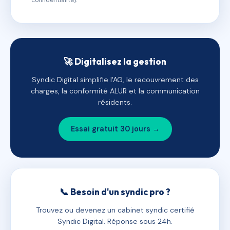
confidentialité).
🚀 Digitalisez la gestion
Syndic Digital simplifie l'AG, le recouvrement des
charges, la conformité ALUR et la communication
résidents.
Essai gratuit 30 jours →
📞 Besoin d'un syndic pro ?
Trouvez ou devenez un cabinet syndic certifié
Syndic Digital. Réponse sous 24h.