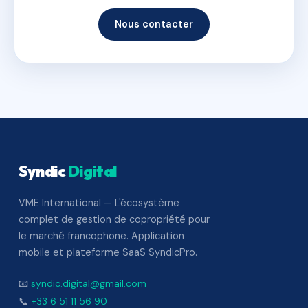
Nous contacter
Syndic
Digital
VME International — L'écosystème
complet de gestion de copropriété pour
le marché francophone. Application
mobile et plateforme SaaS SyndicPro.
📧
syndic.digital@gmail.com
📞
+33 6 51 11 56 90