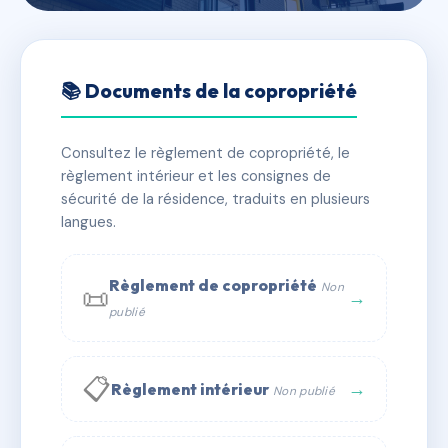
🇫🇷 RFRAC6519193
LA ROSERAIE
📚 Documents de la copropriété
📍 130-132 bd de la liberte 44100 NANTES
Consultez le règlement de copropriété, le
✓ Immatriculée
🏠 131 lots
🏗 1 bâtiment(s)
règlement intérieur et les consignes de
sécurité de la résidence, traduits en plusieurs
langues.
📞 Contacter Syndic Digital
💬 WhatsApp
✉ Email
Règlement de copropriété
Non
📜
→
publié
📋
→
Règlement intérieur
Non publié