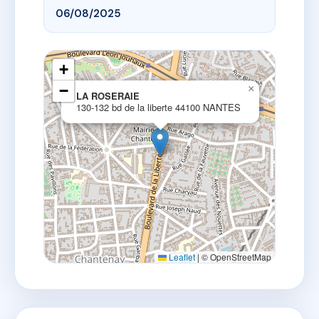
06/08/2025
+
−
×
LA ROSERAIE
130-132 bd de la liberte 44100 NANTES
Leaflet
|
© OpenStreetMap