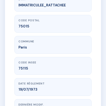
IMMATRICULEE_RATTACHEE
www.vme.plus/AC6519276
SDC 4 RUE FRANCOIS MOUTHON
4 r francois mouthon
75015 Paris
CODE POSTAL
75015
COMMUNE
Paris
CODE INSEE
75115
DATE RÈGLEMENT
19/07/1973
DERNIÈRE MODIF.