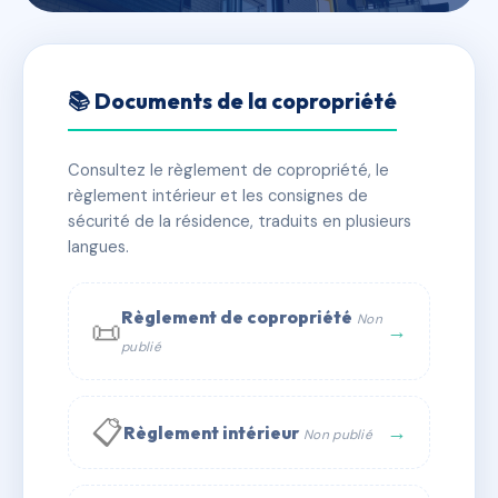
🇫🇷 RFRAC6519276
SDC 4 RUE FRANCOIS
📚 Documents de la copropriété
MOUTHON
Consultez le règlement de copropriété, le
📍 4 r francois mouthon 75015 Paris
règlement intérieur et les consignes de
✓ Immatriculée
🏠 28 lots
🏗 1 bâtiment(s)
sécurité de la résidence, traduits en plusieurs
langues.
📞 Contacter Syndic Digital
💬 WhatsApp
Règlement de copropriété
Non
📜
✉ Email
→
publié
📋
→
Règlement intérieur
Non publié