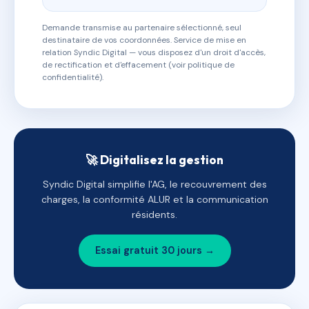
Demande transmise au partenaire sélectionné, seul
destinataire de vos coordonnées. Service de mise en
relation Syndic Digital — vous disposez d'un droit d'accès,
de rectification et d'effacement (voir politique de
confidentialité).
🚀 Digitalisez la gestion
Syndic Digital simplifie l'AG, le recouvrement des
charges, la conformité ALUR et la communication
résidents.
Essai gratuit 30 jours →