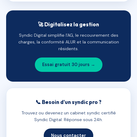
🚀 Digitalisez la gestion
Syndic Digital simplifie l'AG, le recouvrement des
charges, la conformité ALUR et la communication
résidents.
Essai gratuit 30 jours →
📞 Besoin d'un syndic pro ?
Trouvez ou devenez un cabinet syndic certifié
Syndic Digital. Réponse sous 24h.
Nous contacter