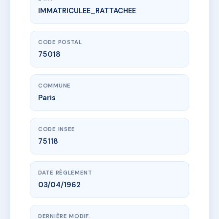
IMMATRICULEE_RATTACHEE
www.vme.plus/AC6521231
217 rue championnet - 75018 paris
217 r championnet
75018 Paris
CODE POSTAL
75018
COMMUNE
Paris
CODE INSEE
75118
DATE RÈGLEMENT
03/04/1962
DERNIÈRE MODIF.