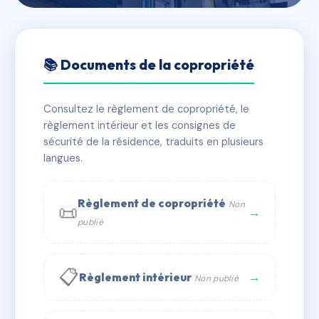
🇫🇷 RFRAC6521231
217 rue championnet - 75018
📚 Documents de la copropriété
paris
Consultez le règlement de copropriété, le
📍 217 r championnet 75018 Paris
règlement intérieur et les consignes de
✓ Immatriculée
🏠 63 lots
🏗 1 bâtiment(s)
sécurité de la résidence, traduits en plusieurs
langues.
📞 Contacter Syndic Digital
💬 WhatsApp
Règlement de copropriété
Non
📜
✉ Email
→
publié
📋
→
Règlement intérieur
Non publié