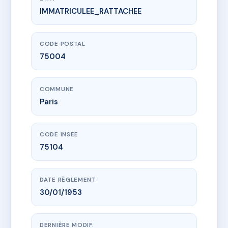
IMMATRICULEE_RATTACHEE
www.vme.plus/AC6527436
SDC 19 BOURBON
19 qu de bourbon
75004 Paris
CODE POSTAL
75004
COMMUNE
Paris
CODE INSEE
75104
DATE RÈGLEMENT
30/01/1953
DERNIÈRE MODIF.