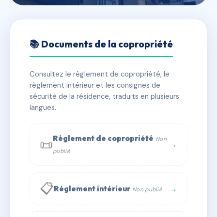
🇫🇷 RFRAC6527436
SDC 19 BOURBON
📚 Documents de la copropriété
📍 19 qu de bourbon 75004 Paris
Consultez le règlement de copropriété, le
✓ Immatriculée
🏠 68 lots
🏗 3 bâtiment(s)
règlement intérieur et les consignes de
sécurité de la résidence, traduits en plusieurs
langues.
📞 Contacter Syndic Digital
💬 WhatsApp
✉ Email
Règlement de copropriété
Non
📜
→
publié
📋
→
Règlement intérieur
Non publié