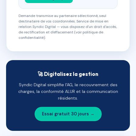
Demande transmise au partenaire sélectionné, seul
destinataire de vos coordonnées. Service de mise en
relation Syndic Digital — vous disposez d'un droit d'accès,
de rectification et d'effacement (voir politique de
confidentialité).
🚀 Digitalisez la gestion
Syndic Digital simplifie l'AG, le recouvrement des
charges, la conformité ALUR et la communication
résidents.
Essai gratuit 30 jours →