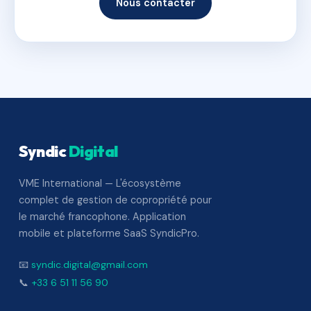
Nous contacter
Syndic
Digital
VME International — L'écosystème
complet de gestion de copropriété pour
le marché francophone. Application
mobile et plateforme SaaS SyndicPro.
📧
syndic.digital@gmail.com
📞
+33 6 51 11 56 90