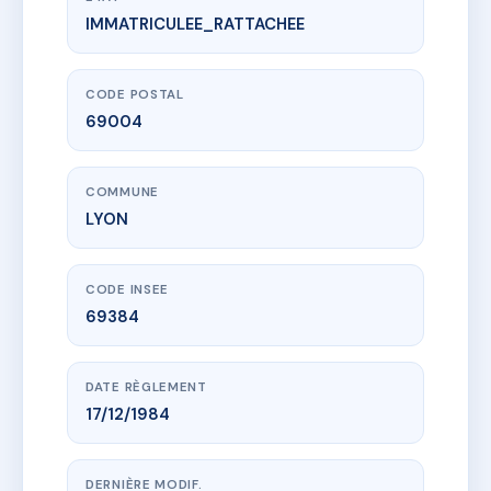
IMMATRICULEE_RATTACHEE
www.vme.plus/AC6527923
SDC LE PARC CHAZIERE
50 Rue Chazière
69004 LYON
CODE POSTAL
69004
COMMUNE
LYON
CODE INSEE
69384
DATE RÈGLEMENT
17/12/1984
DERNIÈRE MODIF.