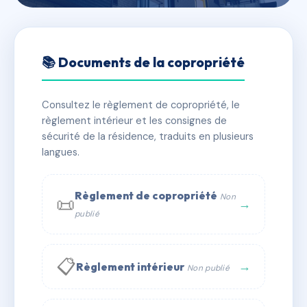
🇫🇷 RFRAC6527923
SDC LE PARC CHAZIERE
📚 Documents de la copropriété
📍 50 RUE CHAZIERE 69004 LYON
Consultez le règlement de copropriété, le
✓ Immatriculée
🏠 52 lots
🏗 2 bâtiment(s)
règlement intérieur et les consignes de
sécurité de la résidence, traduits en plusieurs
langues.
📞 Contacter Syndic Digital
💬 WhatsApp
✉ Email
Règlement de copropriété
Non
📜
→
publié
📋
→
Règlement intérieur
Non publié