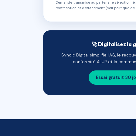
Demande transmise au partenaire sélectionné, s
rectification et d'effacement (voir politique de 
🚀 Digitalisez la 
Syndic Digital simplifie l'AG, le reco
conformité ALUR et la communi
Essai gratuit 30 j