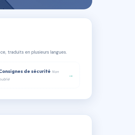
is
e, traduits en plusieurs langues.
Consignes de sécurité
Non
→
publié
web :
om