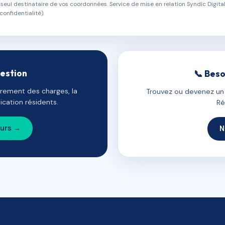
eul destinataire de vos coordonnées. Service de mise en relation Syndic Digital
confidentialité).
gestion
📞 Beso
uvrement des charges, la
Trouvez ou devenez un c
cation résidents.
Ré
ours →
N