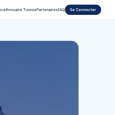
nce
Annuaire Tunisie
Partenaires
FAQ
Se Connecter