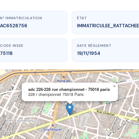
N° IMMATRICULATION
ÉTAT
AC6528756
IMMATRICULEE_RATTACHEE
CODE INSEE
DATE RÈGLEMENT
75118
19/11/1954
×
ww.vme.plus/AC6528756
sdc 226-228 rue championnet - 75018 paris
228 r championnet 75018 Paris
28 rue championnet - 75018 paris
 r championnet
75018 Paris