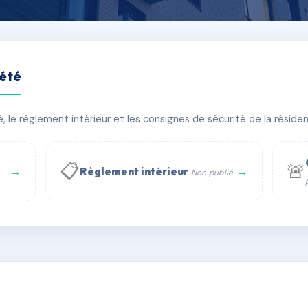
iété
e championnet - 75018 par
le règlement intérieur et les consignes de sécurité de la résidenc
âtiment(s)
📋
🚨
→
→
Règlement intérieur
Non publié
 WhatsApp
✉ Email
té
rue Saint-Honoré, 75001 Paris - Tél. : +33 6 51 11 56 90 - 
AC6528756
🇫🇷
ww.syndic.digital - E-mail : syndic.digital@gmail.c