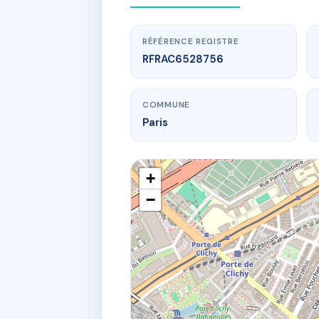
RÉFÉRENCE REGISTRE
RFRAC6528756
COMMUNE
Paris
+
−
w
sdc 226-2
228