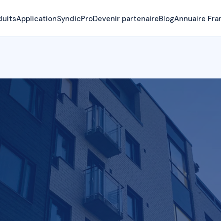
duits
Application
SyndicPro
Devenir partenaire
Blog
Annuaire Fra