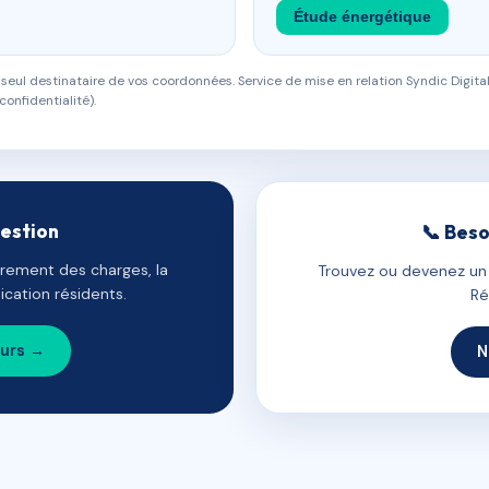
Étude énergétique
eul destinataire de vos coordonnées. Service de mise en relation Syndic Digital
confidentialité).
gestion
📞 Beso
uvrement des charges, la
Trouvez ou devenez un c
cation résidents.
Ré
ours →
N