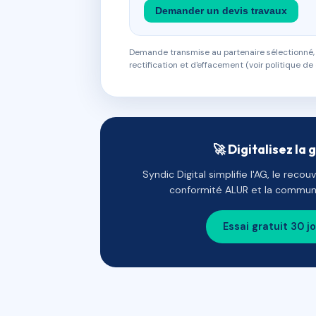
Demander un devis travaux
Demande transmise au partenaire sélectionné, s
rectification et d'effacement (voir politique de 
🚀 Digitalisez la 
Syndic Digital simplifie l'AG, le reco
conformité ALUR et la communi
Essai gratuit 30 j