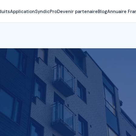
duits
Application
SyndicPro
Devenir partenaire
Blog
Annuaire Fra