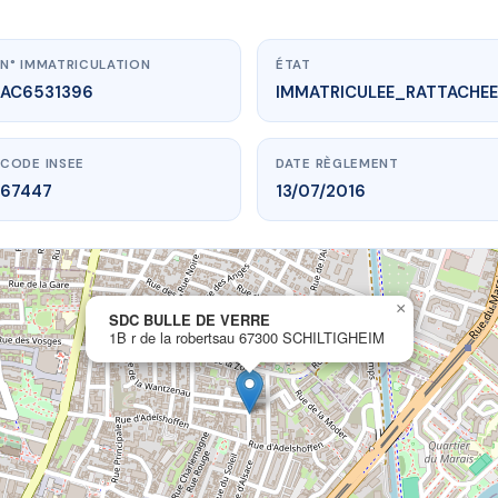
N° IMMATRICULATION
ÉTAT
AC6531396
IMMATRICULEE_RATTACHEE
CODE INSEE
DATE RÈGLEMENT
67447
13/07/2016
×
vme.plus/AC6531396
SDC BULLE DE VERRE
1B r de la robertsau 67300 SCHILTIGHEIM
C BULLE DE VERRE
obertsau
67300 SCHILTIGHEIM