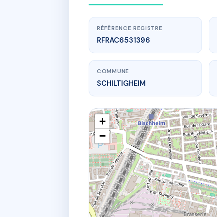
RÉFÉRENCE REGISTRE
RFRAC6531396
COMMUNE
SCHILTIGHEIM
+
−
www.
SD
1B r de la r