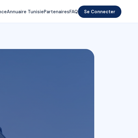
nce
Annuaire Tunisie
Partenaires
FAQ
Se Connecter