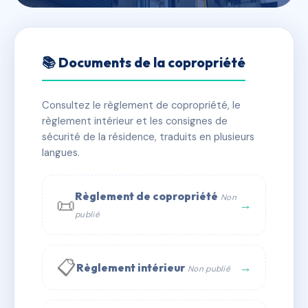
🇫🇷 RFRAC6532535
CENTRALE
📚 Documents de la copropriété
📍 16 r du general de gaulle 44250 Saint-Brevin-les-
Pins
Consultez le règlement de copropriété, le
règlement intérieur et les consignes de
✓ Immatriculée
🏠 8 lots
🏗 1 bâtiment(s)
sécurité de la résidence, traduits en plusieurs
langues.
📞 Contacter Syndic Digital
💬 WhatsApp
Règlement de copropriété
Non
📜
✉ Email
→
publié
📋
→
Règlement intérieur
Non publié