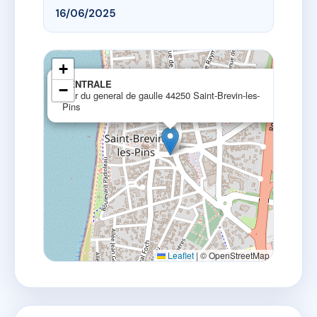
16/06/2025
+
×
CENTRALE
−
16 r du general de gaulle 44250 Saint-Brevin-les-
Pins
Leaflet
|
© OpenStreetMap