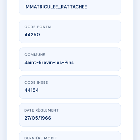
IMMATRICULEE_RATTACHEE
www.vme.plus/AC6532535
CENTRALE
16 r du general de gaulle
44250 Saint-Brevin-les-Pins
CODE POSTAL
44250
COMMUNE
Saint-Brevin-les-Pins
CODE INSEE
44154
DATE RÈGLEMENT
27/05/1966
DERNIÈRE MODIF.