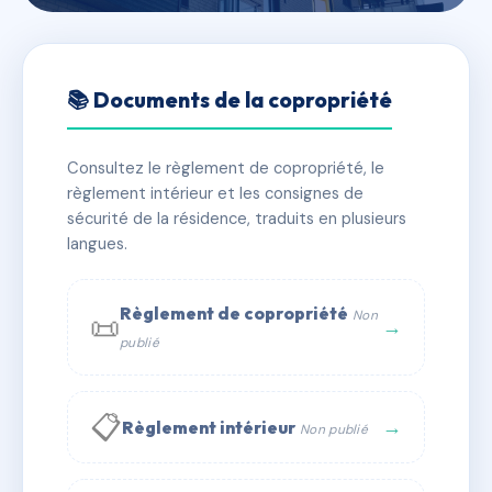
🇫🇷 RFRAC6534515
6-8 RUE DU CONTRAT
📚 Documents de la copropriété
SOCIAL
Consultez le règlement de copropriété, le
📍 6-8 r du contrat social 76100 Rouen
règlement intérieur et les consignes de
✓ Immatriculée
🏠 31 lots
🏗 1 bâtiment(s)
sécurité de la résidence, traduits en plusieurs
langues.
📞 Contacter Syndic Digital
💬 WhatsApp
Règlement de copropriété
Non
📜
✉ Email
→
publié
📋
→
Règlement intérieur
Non publié