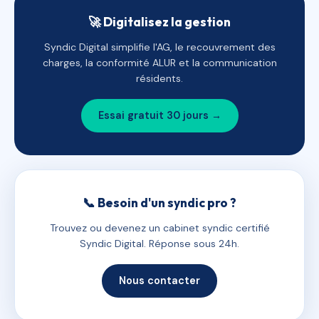
🚀 Digitalisez la gestion
Syndic Digital simplifie l'AG, le recouvrement des
charges, la conformité ALUR et la communication
résidents.
Essai gratuit 30 jours →
📞 Besoin d'un syndic pro ?
Trouvez ou devenez un cabinet syndic certifié
Syndic Digital. Réponse sous 24h.
Nous contacter