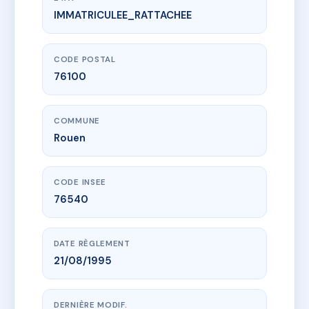
IMMATRICULEE_RATTACHEE
www.vme.plus/AC6534515
6-8 RUE DU CONTRAT SOCIAL
6-8 r du contrat social
76100 Rouen
CODE POSTAL
76100
COMMUNE
Rouen
CODE INSEE
76540
DATE RÈGLEMENT
21/08/1995
DERNIÈRE MODIF.