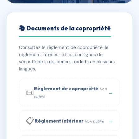
🇫🇷 RFRAC6537823
23 RUE DES REMPARTS
📚 Documents de la copropriété
📍 23 r du rempart 29200 Brest
Consultez le règlement de copropriété, le
✓ Immatriculée
🏠 7 lots
🏗 1 bâtiment(s)
règlement intérieur et les consignes de
sécurité de la résidence, traduits en plusieurs
langues.
📞 Contacter Syndic Digital
💬 WhatsApp
✉ Email
Règlement de copropriété
Non
📜
→
publié
📋
→
Règlement intérieur
Non publié