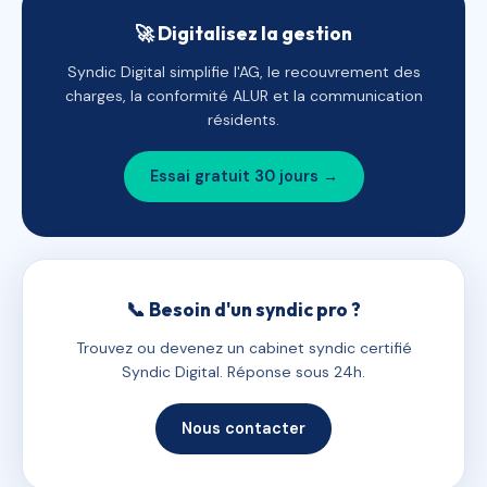
🚀 Digitalisez la gestion
Syndic Digital simplifie l'AG, le recouvrement des
charges, la conformité ALUR et la communication
résidents.
Essai gratuit 30 jours →
📞 Besoin d'un syndic pro ?
Trouvez ou devenez un cabinet syndic certifié
Syndic Digital. Réponse sous 24h.
Nous contacter