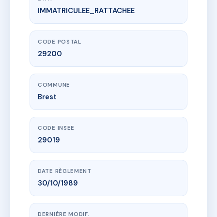
IMMATRICULEE_RATTACHEE
www.vme.plus/AC6537823
23 RUE DES REMPARTS
23 r du rempart
29200 Brest
CODE POSTAL
29200
COMMUNE
Brest
CODE INSEE
29019
DATE RÈGLEMENT
30/10/1989
DERNIÈRE MODIF.