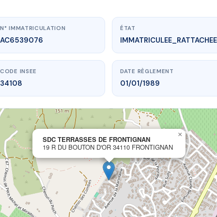
N° IMMATRICULATION
ÉTAT
AC6539076
IMMATRICULEE_RATTACHEE
CODE INSEE
DATE RÈGLEMENT
34108
01/01/1989
×
vme.plus/AC6539076
SDC TERRASSES DE FRONTIGNAN
19 R DU BOUTON D'OR 34110 FRONTIGNAN
RASSES DE FRONTIGNAN
outon d'Or
34110 FRONTIGNAN