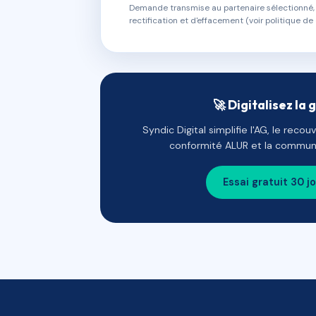
Demande transmise au partenaire sélectionné, s
rectification et d'effacement (voir politique de 
🚀 Digitalisez la 
Syndic Digital simplifie l'AG, le reco
conformité ALUR et la communi
Essai gratuit 30 j