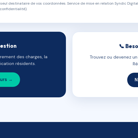
eul destinataire de vos coordonnées. Service de mise en relation Syndic Digital
confidentialité).
gestion
📞 Beso
uvrement des charges, la
Trouvez ou devenez un c
cation résidents.
Ré
ours →
N