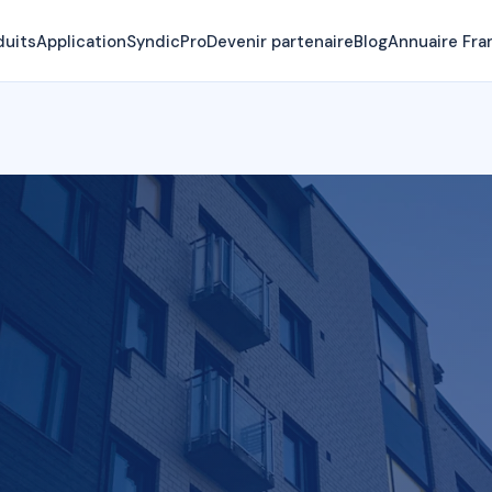
duits
Application
SyndicPro
Devenir partenaire
Blog
Annuaire Fra