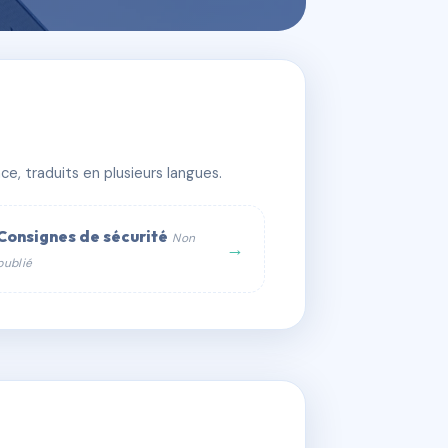
e, traduits en plusieurs langues.
Consignes de sécurité
Non
→
publié
web :
om