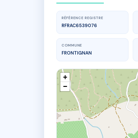
RÉFÉRENCE REGISTRE
RFRAC6539076
COMMUNE
FRONTIGNAN
+
−
www.
SDC TER
19 Rue du B