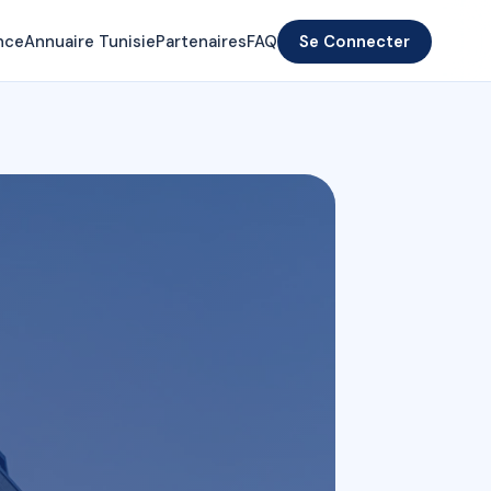
nce
Annuaire Tunisie
Partenaires
FAQ
Se Connecter