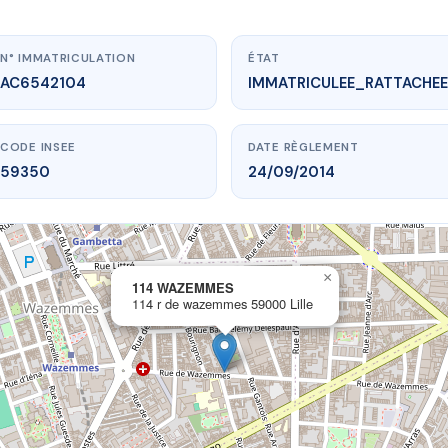
N° IMMATRICULATION
ÉTAT
AC6542104
IMMATRICULEE_RATTACHEE
CODE INSEE
DATE RÈGLEMENT
59350
24/09/2014
×
vme.plus/AC6542104
114 WAZEMMES
114 r de wazemmes 59000 Lille
114 WAZEMMES
 de wazemmes
59000 Lille