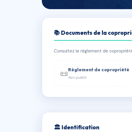
🇫🇷 RFRAC6542104
📚 Documents de la copropr
114 WAZEMME
📍 114 r de wazemmes 59000 Lille
Consultez le règlement de copropriété, 
✓ Immatriculée
🏠 5 lots
🏗 1 bâ
Règlement de copropriété
📜
Non publié
📞 Contacter Syndic Digital

Coproprié
229 
N°
w
🏛 Identification