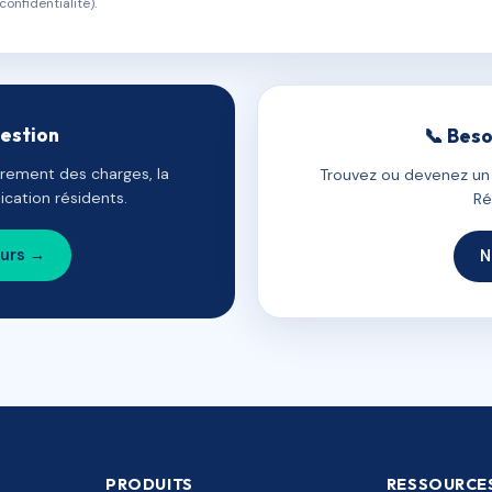
confidentialité).
gestion
📞 Beso
uvrement des charges, la
Trouvez ou devenez un c
cation résidents.
Ré
ours →
N
PRODUITS
RESSOURCE