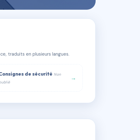
e, traduits en plusieurs langues.
Consignes de sécurité
Non
→
publié
web :
om