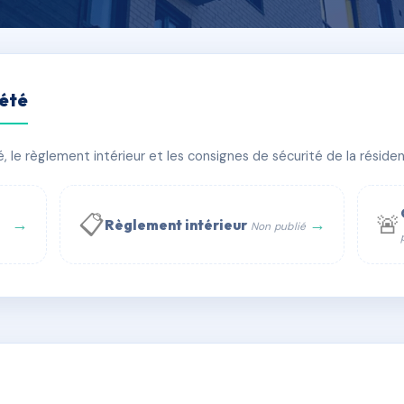
iété
S
le règlement intérieur et les consignes de sécurité de la résidenc
timent(s)
📋
🚨
→
→
Règlement intérieur
Non publié
 WhatsApp
✉ Email
té
rue Saint-Honoré, 75001 Paris - Tél. : +33 6 51 11 56 90 - 
AC6542104
🇫🇷
ww.syndic.digital - E-mail : syndic.digital@gmail.c