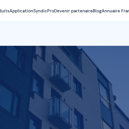
duits
Application
SyndicPro
Devenir partenaire
Blog
Annuaire Fra