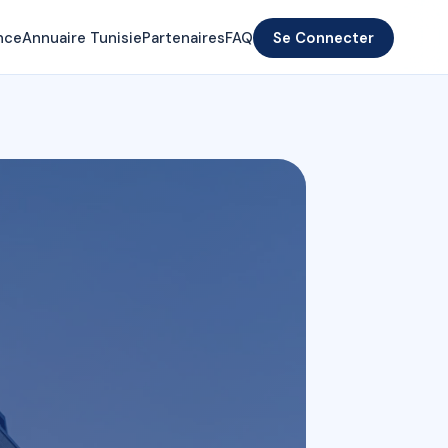
nce
Annuaire Tunisie
Partenaires
FAQ
Se Connecter