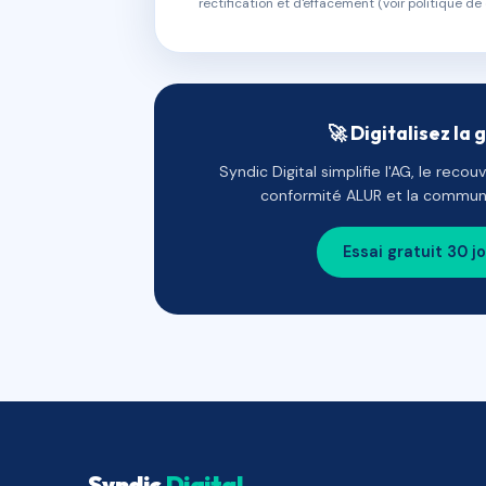
rectification et d'effacement (voir politique de 
🚀 Digitalisez la 
Syndic Digital simplifie l'AG, le reco
conformité ALUR et la communi
Essai gratuit 30 j
Syndic
Digital