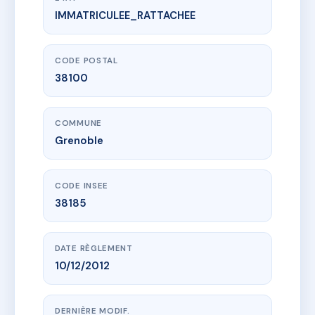
IMMATRICULEE_RATTACHEE
www.vme.plus/AC6542518
VILLA SAINT MARTIN
11 r joseph bouchayer
38100 Grenoble
CODE POSTAL
38100
COMMUNE
Grenoble
CODE INSEE
38185
DATE RÈGLEMENT
10/12/2012
DERNIÈRE MODIF.