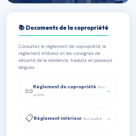
🇫🇷 RFRAC6542518
VILLA SAINT MARTIN
📚 Documents de la copropriété
📍 11 r joseph bouchayer 38100 Grenoble
Consultez le règlement de copropriété, le
✓ Immatriculée
🏠 53 lots
🏗 1 bâtiment(s)
règlement intérieur et les consignes de
sécurité de la résidence, traduits en plusieurs
langues.
📞 Contacter Syndic Digital
💬 WhatsApp
✉ Email
Règlement de copropriété
Non
📜
→
publié
📋
→
Règlement intérieur
Non publié