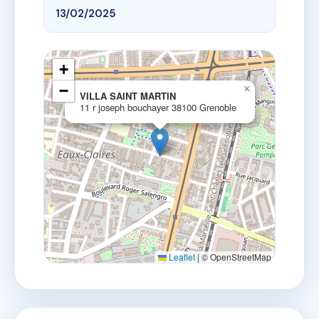
13/02/2025
+
−
×
VILLA SAINT MARTIN
11 r joseph bouchayer 38100 Grenoble
Leaflet
|
© OpenStreetMap