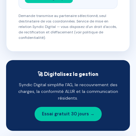
Demande transmise au partenaire sélectionné, seul
destinataire de vos coordonnées. Service de mise en
relation Syndic Digital — vous disposez d'un droit d'accès,
de rectification et d'effacement (voir politique de
confidentialité).
🚀 Digitalisez la gestion
Syndic Digital simplifie l'AG, le recouvrement des
charges, la conformité ALUR et la communication
résidents.
Essai gratuit 30 jours →