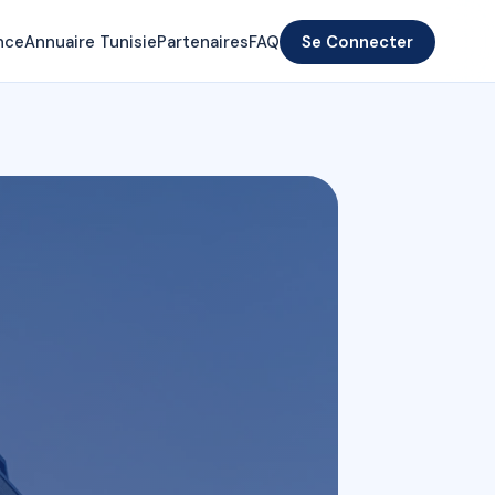
nce
Annuaire Tunisie
Partenaires
FAQ
Se Connecter