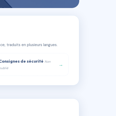
e, traduits en plusieurs langues.
Consignes de sécurité
Non
→
publié
web :
om