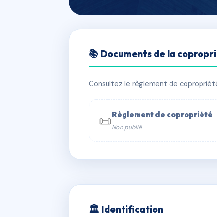
🇫🇷 RFRAC6543011
📚 Documents de la copropr
RESIDENCE VI
📍 RUE DE L ENTRE DEUX MER 17440
Consultez le règlement de copropriété, 
✓ Immatriculée
🏠 112 lots
🏗 7 
Règlement de copropriété
📜
Non publié
📞 Contacter Syndic Digital

Coproprié
229 
N°
w
🏛 Identification