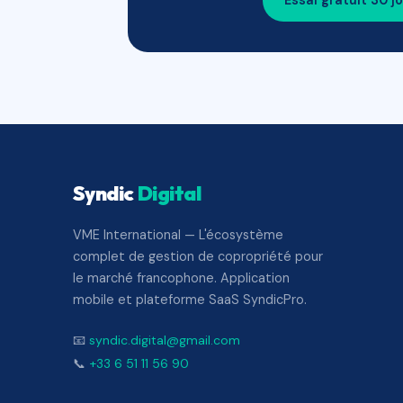
Essai gratuit 30 j
Syndic
Digital
VME International — L'écosystème
complet de gestion de copropriété pour
le marché francophone. Application
mobile et plateforme SaaS SyndicPro.
📧
syndic.digital@gmail.com
📞
+33 6 51 11 56 90