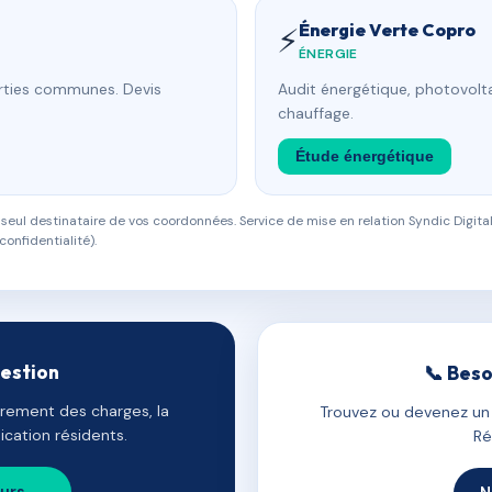
Énergie Verte Copro
⚡
ÉNERGIE
arties communes. Devis
Audit énergétique, photovolta
chauffage.
Étude énergétique
eul destinataire de vos coordonnées. Service de mise en relation Syndic Digital
confidentialité).
gestion
📞 Beso
uvrement des charges, la
Trouvez ou devenez un c
cation résidents.
Ré