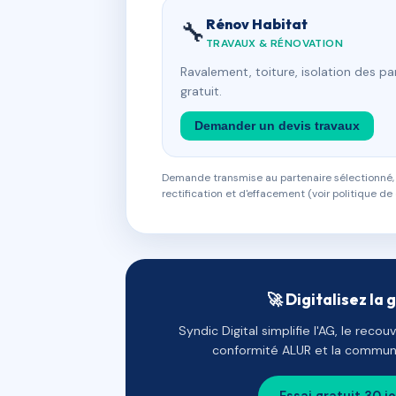
Rénov Habitat
🔧
TRAVAUX & RÉNOVATION
Ravalement, toiture, isolation des p
gratuit.
Demander un devis travaux
Demande transmise au partenaire sélectionné, s
rectification et d'effacement (voir politique de 
🚀 Digitalisez la 
Syndic Digital simplifie l'AG, le reco
conformité ALUR et la communi