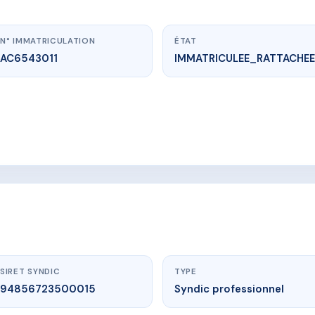
N° IMMATRICULATION
ÉTAT
AC6543011
IMMATRICULEE_RATTACHEE
vme.plus/AC6543011
IDENCE VIA ESTREE
NTRE DEUX MER 17440 AYTRE
SIRET SYNDIC
TYPE
94856723500015
Syndic professionnel