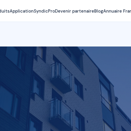
duits
Application
SyndicPro
Devenir partenaire
Blog
Annuaire Fra