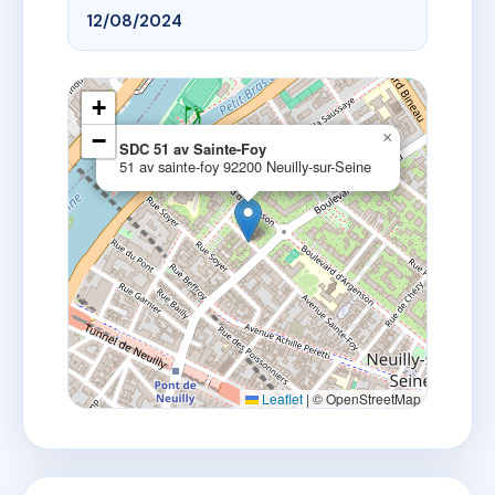
12/08/2024
+
−
×
SDC 51 av Sainte-Foy
51 av sainte-foy 92200 Neuilly-sur-Seine
Leaflet
|
© OpenStreetMap