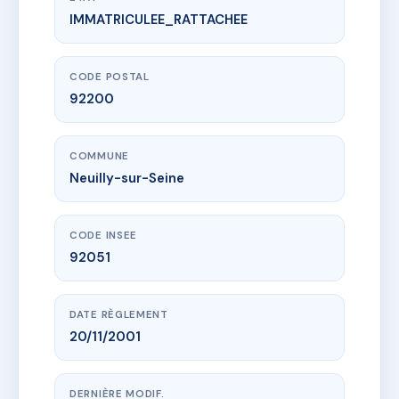
IMMATRICULEE_RATTACHEE
www.vme.plus/AC6544837
SDC 51 av Sainte-Foy
51 av sainte-foy
92200 Neuilly-sur-Seine
CODE POSTAL
92200
COMMUNE
Neuilly-sur-Seine
CODE INSEE
92051
DATE RÈGLEMENT
20/11/2001
DERNIÈRE MODIF.