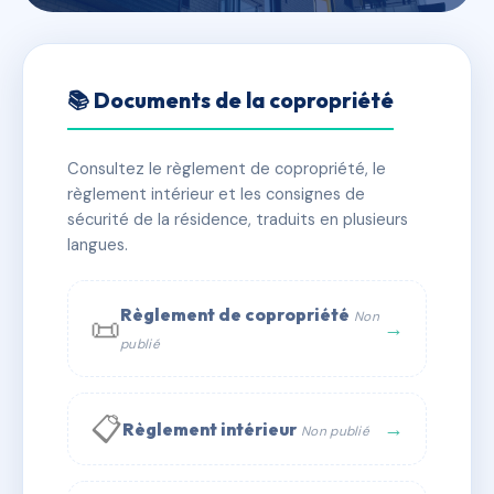
🇫🇷 RFRAC6544837
SDC 51 av Sainte-Foy
📚 Documents de la copropriété
📍 51 av sainte-foy 92200 Neuilly-sur-Seine
Consultez le règlement de copropriété, le
✓ Immatriculée
🏠 37 lots
🏗 1 bâtiment(s)
règlement intérieur et les consignes de
sécurité de la résidence, traduits en plusieurs
langues.
📞 Contacter Syndic Digital
💬 WhatsApp
✉ Email
Règlement de copropriété
Non
📜
→
publié
📋
→
Règlement intérieur
Non publié