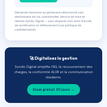
Demande transmise au partenaire sélectionné, seul
destinataire de vos coordonnées. Service de mise en
relation Syndic Digital — vous disposez d'un droit d'accès,
de rectification et d'effacement (voir politique de
confidentialité).
🚀 Digitalisez la gestion
Syndic Digital simplifie l'AG, le recouvrement des
charges, la conformité ALUR et la communication
résidents.
Essai gratuit 30 jours →