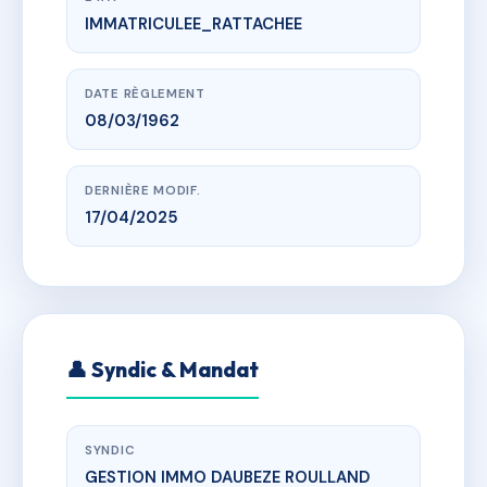
IMMATRICULEE_RATTACHEE
www.vme.plus/AC6547640
4 RUE DES 4 COINS
4 RUE DES 4 COINS
DATE RÈGLEMENT
08/03/1962
DERNIÈRE MODIF.
17/04/2025
👤 Syndic & Mandat
SYNDIC
GESTION IMMO DAUBEZE ROULLAND