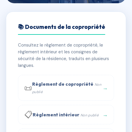
🇫🇷 RFRAC6547640
4 RUE DES 4 COINS
📚 Documents de la copropriété
📍 4 RUE DES 4 COINS
Consultez le règlement de copropriété, le
✓ Immatriculée
🏠 16 lots
🏗 1 bâtiment(s)
règlement intérieur et les consignes de
sécurité de la résidence, traduits en plusieurs
langues.
📞 Contacter Syndic Digital
💬 WhatsApp
✉ Email
Règlement de copropriété
Non
📜
→
publié
📋
→
Règlement intérieur
Non publié