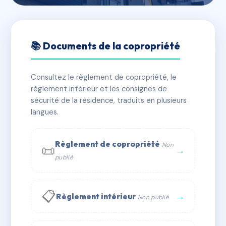
🇫🇷 RFRAC6549133
2102 - 24 Rue Joseph Bara -
📚 Documents de la copropriété
MS88786
Consultez le règlement de copropriété, le
📍 24 r joseph bara 93230 ROMAINVILLE
règlement intérieur et les consignes de
✓ Immatriculée
🏠 49 lots
🏗 1 bâtiment(s)
sécurité de la résidence, traduits en plusieurs
langues.
📞 Contacter Syndic Digital
💬 WhatsApp
Règlement de copropriété
Non
📜
✉ Email
→
publié
📋
→
Règlement intérieur
Non publié