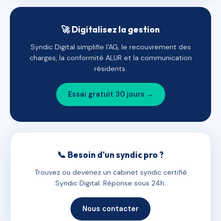
🚀 Digitalisez la gestion
Syndic Digital simplifie l'AG, le recouvrement des
charges, la conformité ALUR et la communication
résidents.
Essai gratuit 30 jours →
📞 Besoin d'un syndic pro ?
Trouvez ou devenez un cabinet syndic certifié
Syndic Digital. Réponse sous 24h.
Nous contacter