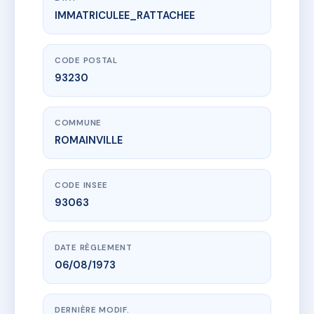
IMMATRICULEE_RATTACHEE
www.vme.plus/AC6549133
2102 - 24 Rue Joseph Bara - MS88786
24 r joseph bara
93230 ROMAINVILLE
CODE POSTAL
93230
COMMUNE
ROMAINVILLE
CODE INSEE
93063
DATE RÈGLEMENT
06/08/1973
DERNIÈRE MODIF.