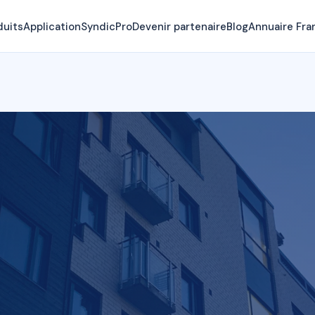
duits
Application
SyndicPro
Devenir partenaire
Blog
Annuaire Fra