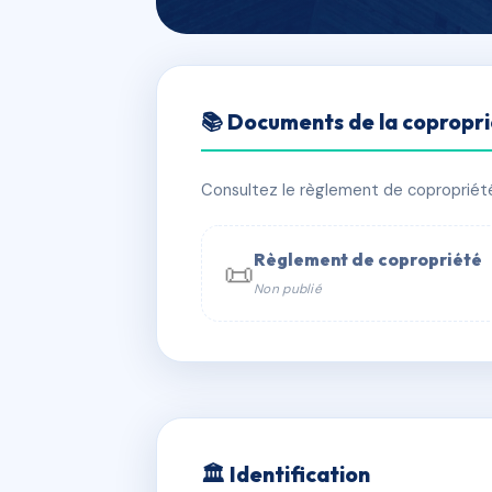
🇫🇷 RFRAC6549547
📚 Documents de la copropr
SDC IMMEUBLE
📍 16-18 RUE FONMORIGNY 58000 
Consultez le règlement de copropriété, 
✓ Immatriculée
🏠 20 lots
🏗 1 
Règlement de copropriété
📜
Non publié
📞 Contacter Syndic Digital

Coproprié
229 
N°
w
🏛 Identification