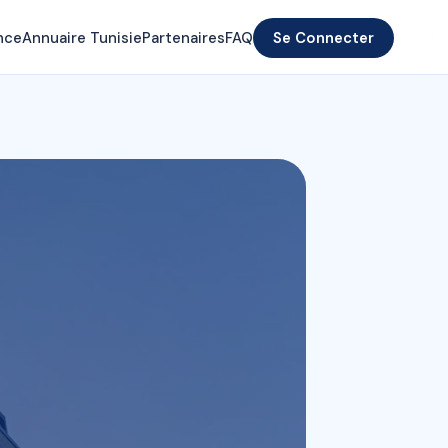
nce
Annuaire Tunisie
Partenaires
FAQ
Se Connecter