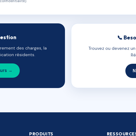
confidentialité).
gestion
📞 Beso
uvrement des charges, la
Trouvez ou devenez un c
cation résidents.
Ré
ours →
N
PRODUITS
RESSOURCE