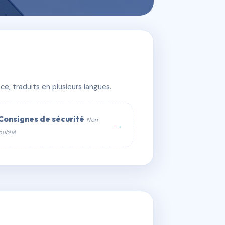
e, traduits en plusieurs langues.
Consignes de sécurité
Non
→
publié
web :
om