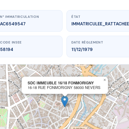
N° IMMATRICULATION
ÉTAT
AC6549547
IMMATRICULEE_RATTACHEE
CODE INSEE
DATE RÈGLEMENT
58194
11/12/1979
×
vme.plus/AC6549547
SDC IMMEUBLE 16/18 FONMORIGNY
16-18 RUE FONMORIGNY 58000 NEVERS
EUBLE 16/18 FONMORIGNY
Fonmorigny
58000 NEVERS