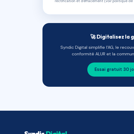
rectification et d'effacement (voir politique de 
🚀 Digitalisez la 
Syndic Digital simplifie l'AG, le reco
conformité ALUR et la communi
Essai gratuit 30 j
Syndic
Digital