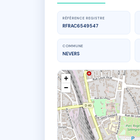
RÉFÉRENCE REGISTRE
RFRAC6549547
COMMUNE
NEVERS
+
−
www.
SDC IMM
18 Rue 