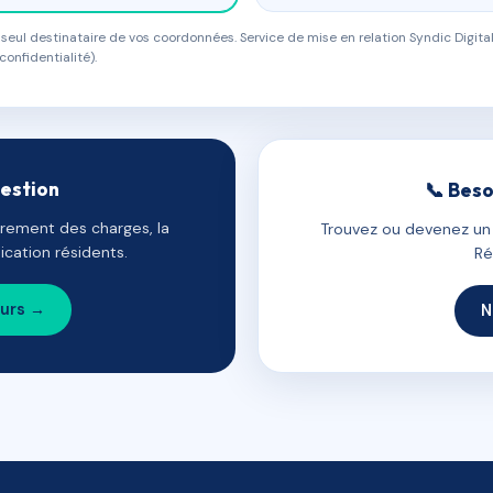
eul destinataire de vos coordonnées. Service de mise en relation Syndic Digital
confidentialité).
gestion
📞 Beso
uvrement des charges, la
Trouvez ou devenez un c
cation résidents.
Ré
ours →
N