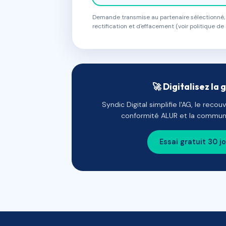
Demande transmise au partenaire sélectionné, s
rectification et d'effacement (voir politique de 
🚀 Digitalisez la 
Syndic Digital simplifie l'AG, le reco
conformité ALUR et la communi
Essai gratuit 30 j