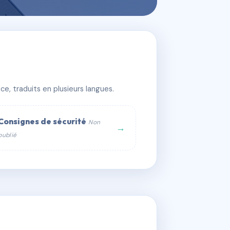
e, traduits en plusieurs langues.
Consignes de sécurité
Non
→
publié
web :
om