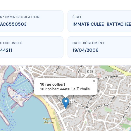
N° IMMATRICULATION
ÉTAT
AC6550503
IMMATRICULEE_RATTACHEE
CODE INSEE
DATE RÈGLEMENT
44211
19/04/2006
×
vme.plus/AC6550503
10 rue colbert
10 r colbert 44420 La Turballe
10 rue colbert
olbert
44420 La Turballe