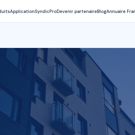
duits
Application
SyndicPro
Devenir partenaire
Blog
Annuaire Fra