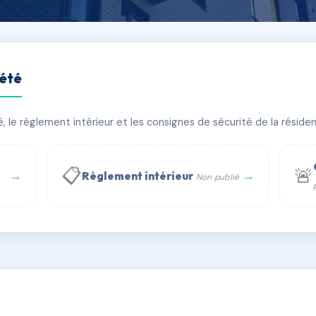
iété
le règlement intérieur et les consignes de sécurité de la résidenc
âtiment(s)
📋
🚨
→
→
Règlement intérieur
Non publié
 WhatsApp
✉ Email
té
rue Saint-Honoré, 75001 Paris - Tél. : +33 6 51 11 56 90 - 
AC6550503
🇫🇷
ww.syndic.digital - E-mail : syndic.digital@gmail.c