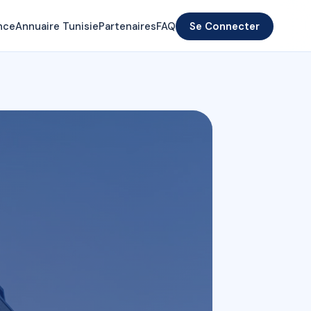
nce
Annuaire Tunisie
Partenaires
FAQ
Se Connecter