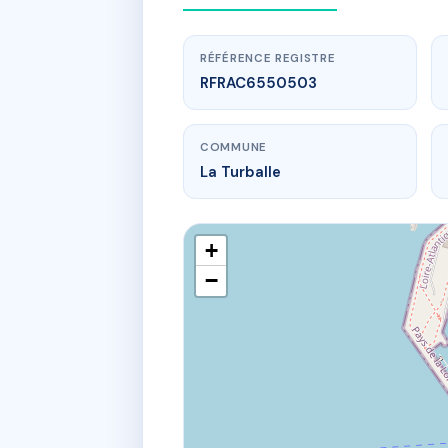
RÉFÉRENCE REGISTRE
RFRAC6550503
COMMUNE
La Turballe
+
−
www.
10 r c