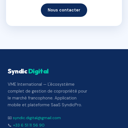
Nous contacter
Syndic
Digital
VME International — L'écosystème
complet de gestion de copropriété pour
le marché francophone. Application
mobile et plateforme SaaS SyndicPro.
📧
syndic.digital@gmail.com
📞
+33 6 51 11 56 90