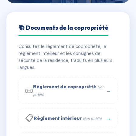
🇫🇷 RFRAC6554729
Le Florentin
📚 Documents de la copropriété
📍 14 r du 11 novembre 38200 Vienne
Consultez le règlement de copropriété, le
✓ Immatriculée
🏠 26 lots
🏗 1 bâtiment(s)
règlement intérieur et les consignes de
sécurité de la résidence, traduits en plusieurs
langues.
📞 Contacter Syndic Digital
💬 WhatsApp
✉ Email
Règlement de copropriété
Non
📜
→
publié
📋
→
Règlement intérieur
Non publié