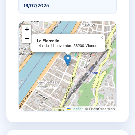
16/07/2025
+
−
×
Le Florentin
14 r du 11 novembre 38200 Vienne
Leaflet
|
© OpenStreetMap