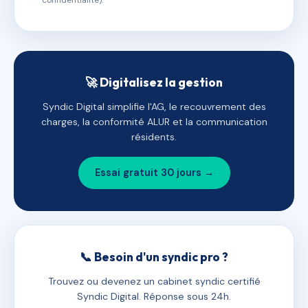
confidentialité).
🚀 Digitalisez la gestion
Syndic Digital simplifie l'AG, le recouvrement des
charges, la conformité ALUR et la communication
résidents.
Essai gratuit 30 jours →
📞 Besoin d'un syndic pro ?
Trouvez ou devenez un cabinet syndic certifié
Syndic Digital. Réponse sous 24h.