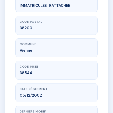
IMMATRICULEE_RATTACHEE
www.vme.plus/AC6554729
Le Florentin
14 r du 11 novembre
38200 Vienne
CODE POSTAL
38200
COMMUNE
Vienne
CODE INSEE
38544
DATE RÈGLEMENT
05/12/2002
DERNIÈRE MODIF.