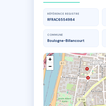
RÉFÉRENCE REGISTRE
RFRAC6554984
COMMUNE
Boulogne-Billancourt
+
−
ww
9bis Rue des 