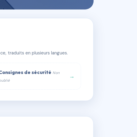
e, traduits en plusieurs langues.
Consignes de sécurité
Non
→
publié
web :
om