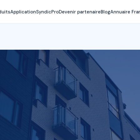
duits
Application
SyndicPro
Devenir partenaire
Blog
Annuaire Fra