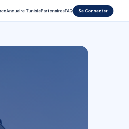
nce
Annuaire Tunisie
Partenaires
FAQ
Se Connecter