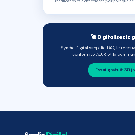
rectification et d'effacement (voir politique de 
🚀 Digitalisez la 
Syndic Digital simplifie l'AG, le reco
conformité ALUR et la communi
Essai gratuit 30 j
Syndic
Digital