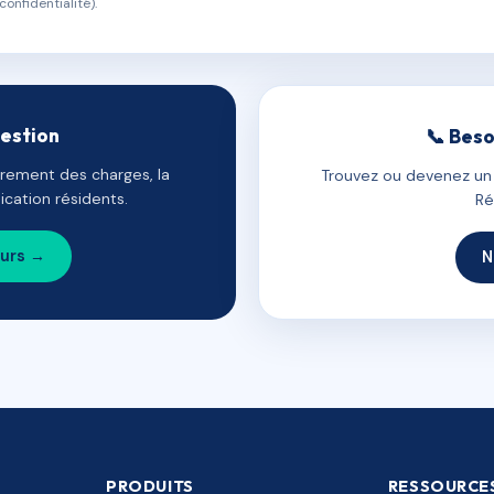
confidentialité).
gestion
📞 Beso
uvrement des charges, la
Trouvez ou devenez un c
cation résidents.
Ré
ours →
N
PRODUITS
RESSOURCE