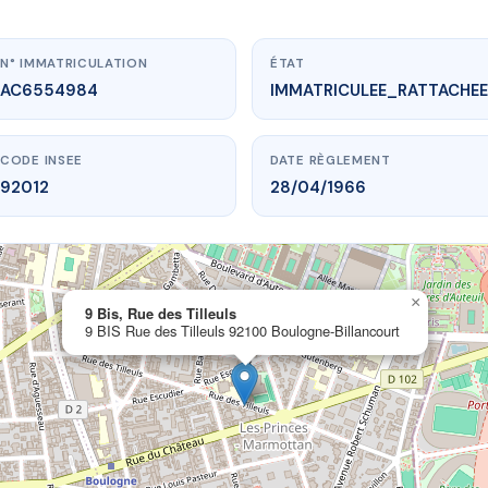
N° IMMATRICULATION
ÉTAT
AC6554984
IMMATRICULEE_RATTACHEE
CODE INSEE
DATE RÈGLEMENT
92012
28/04/1966
×
w.vme.plus/AC6554984
9 Bis, Rue des Tilleuls
9 BIS Rue des Tilleuls 92100 Boulogne-Billancourt
9 Bis, Rue des Tilleuls
Tilleuls
92100 Boulogne-Billancourt